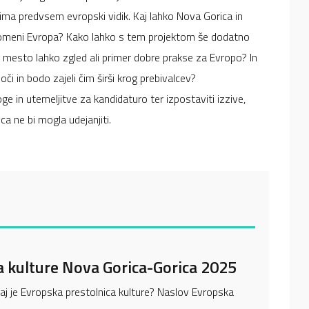
ima predvsem evropski vidik. Kaj lahko Nova Gorica in
 pomeni Evropa? Kako lahko s tem projektom še dodatno
 mesto lahko zgled ali primer dobre prakse za Evropo? In
oči in bodo zajeli čim širši krog prebivalcev?
in utemeljitve za kandidaturo ter izpostaviti izzive,
ica ne bi mogla udejanjiti.
a kulture Nova Gorica-Gorica 2025
 je Evropska prestolnica kulture? Naslov Evropska