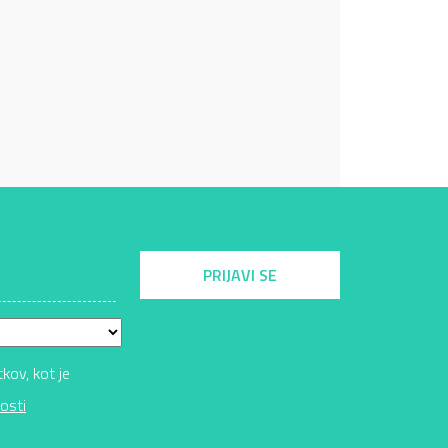
PRIJAVI SE
ov, kot je
osti