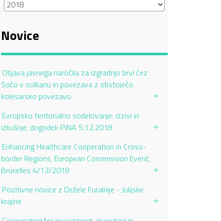
Novice
Objava javnega naročila za izgradnjo brvi čez
Sočo v solkanu in povezava z obstoječo
kolesarsko povezavo
Evropsko teritorialno sodelovanje: izzivi in
izkušnje, dogodek PiNA 5.12.2018
Enhancing Healthcare Cooperation in Cross-
border Regions, European Commission Event,
Bruxelles 4/12/2018
Pozitivne novice z Dežele Furalnije - Julijske
krajine
Cooperating for investment, investing in