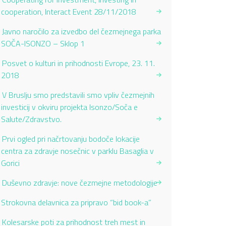
cooperation, Interact Event 28/11/2018
Javno naročilo za izvedbo del čezmejnega parka
SOČA-ISONZO – Sklop 1
Posvet o kulturi in prihodnosti Evrope, 23. 11.
2018
V Bruslju smo predstavili smo vpliv čezmejnih
investicij v okviru projekta Isonzo/Soča e
Salute/Zdravstvo.
Prvi ogled pri načrtovanju bodoče lokacije
centra za zdravje nosečnic v parklu Basaglia v
Gorici
Duševno zdravje: nove čezmejne metodologije
Current Page:
Strokovna delavnica za pripravo “bid book-a”
Kolesarske poti za prihodnost treh mest in