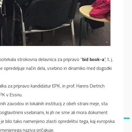
potekala strokovna delavnica za pripravo “
bid book-a
”, t. j.
 opredeljuje način dela, vsebino in dinamiko med dogodki
lka za pripravo kandidatur EPK, in prof. Hanns Dietrich
EPK v Essnu.
nih zavodov in lokalnih institucij z obeh strani meje, sta
poglavitnimi vsebinami, ki jih ne sme ali mora dokument
 je bilo tako namenjeno zlasti opredelitvi tega, kaj evropska
 omenjenega naziva pričakuje.