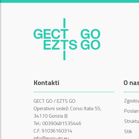
Kontakti
O na
Zgodov
GECT GO / EZTS GO
Operativni sedež: Corso Italia 55,
Poslans
34170 Gorizia (I)
Struktu
Tel.: 00390481535446
C.F. 91036160314
Stik
info@euro-go.eu