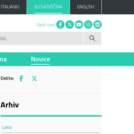
ITALIANO
SLOVENŠČINA
ENGLISH
Facebook
X
You tube
Instagram
Linkedin
Sledi nam
Išči
ina
Novice
Delite:
Facebook
X
Arhiv
Leto