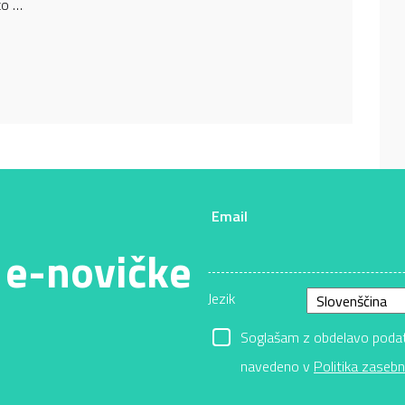
to …
Email
 e-novičke
Jezik
Soglašam z obdelavo podatk
navedeno v
Politika zasebn