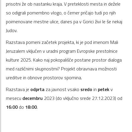
prisotni že ob nastanku kraja. V preteklosti mesta in dežele
so odigrali pomembno vlogo, o čemer pričajo tudi po njih
poimenovane mestne ulice, danes pa v Gorici živi le še nekaj
Judov.
Razstava pomeni začetek projekta, ki je pod imenom Mali
Jeruzalem vključen v uradni program Evropske prestolnice
kulture 2025. Kako naj pokopališče postane prostor dialoga
med različnimi skupnostmi? Projekt obravnava možnosti
ureditve in obnove prostorov spomina.
Razstava je
odprta
za javnost vsako
sredo
in
petek
v
mesecu
decembru
2023 (do vključno srede 27.12.2023) od
16:00
do
18:00
.