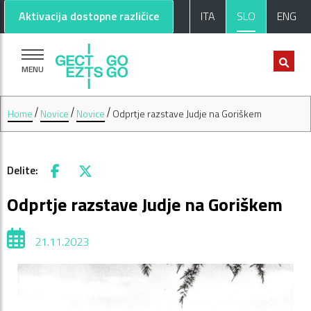
Pojdi na glavno vsebino
Pojdi na nogo strani
Aktivacija dostopne različice
ITA
SLO
ENG
MENU
Home
Novice
Novice
Odprtje razstave Judje na Goriškem
Delite:
Facebook
X
Odprtje razstave Judje na Goriškem
21.11.2023