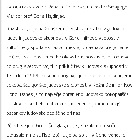
avtorja razstave dr. Renato Podbersič in direktor Sinagoge
Maribor prof. Boris Hajdinjak.
Razstava Judje na Goriškem predstavlja kratko zgodovino
Judov in judovske skupnosti v Gorici, njihovo vpetost v
kulturno-gospodarski razvoj mesta, obravnava preganjanje in
uničenje skupnosti med holokavstom, poskus njene obnove
po drugi svetovni vojni in priključitev k Judovski skupnosti v
Trstu leta 1969. Posebno poglavje je namenjeno nekdanjemu
pokopališču goriške judovske skupnosti v Rožni Dolini pri Novi
Gorici. Danes je to največje ohranjeno judovsko pokopališče
na slovenskih tleh in obenem tudi eden najpomembnejših
ostankov judovske dediščine pri nas.
Včasih se je o Gorici širil glas, da je Jeruzalem ob Soči (it.
Gerusalemme sull’Isonzo), Judje pa so bili v Gorici verjetno