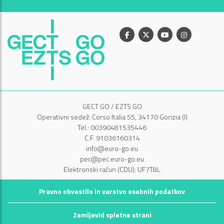
Facebook
X
Youtube
Instagram
GECT GO / EZTS GO
Operativni sedež: Corso Italia 55, 34170 Gorizia (I)
Tel.: 00390481535446
C.F. 91036160314
info@euro-go.eu
pec@pec.euro-go.eu
Elektronski račun (CDU): UF7T8L
Pravno obvestilo in varstvo osebnih podatkov
Zemljevid spletne strani