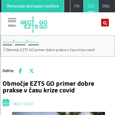
Pojdi na glavno vsebino
Pojdi na nogo strani
Aktivacija dostopne različice
ITA
SLO
ENG
MENU
Home
Novice
Novice
Območje EZTS GO primer dobre prakse v času krize covid
Delite:
Facebook
X
Območje EZTS GO primer dobre
prakse v času krize covid
08.07.2020