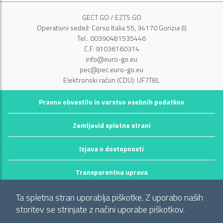
GECT GO / EZTS GO
Operativni sedež: Corso Italia 55, 34170 Gorizia (I)
Tel.: 00390481535446
C.F. 91036160314
info@euro-go.eu
pec@pec.euro-go.eu
Elektronski račun (CDU): UF7T8L
Pravno obvestilo in varstvo osebnih podatkov
Zemljevid spletne strani
Izjava o dostopnosti
Transparentna uprava
©2026 GECT GO / EZTS GO
Ta spletna stran uporablja piškotke. Z uporabo naših
Realizzato da infoFactory Web Agency.
storitev se strinjate z načini uporabe piškotkov.