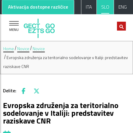
Pojdi na glavno vsebino
Pojdi na nogo strani
Aktivacija dostopne različice
ITA
SLO
ENG
MENU
Home
Novice
Novice
Evropska združenja za teritorialno sodelovanje v Italiji: predstavitev
raziskave CNR
Delite:
Facebook
X
Evropska združenja za teritorialno
sodelovanje v Italiji: predstavitev
raziskave CNR