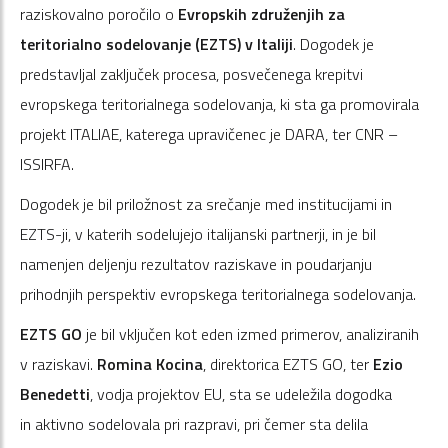
raziskovalno poročilo o
Evropskih združenjih za
teritorialno sodelovanje (EZTS) v Italiji
. Dogodek je
predstavljal zaključek procesa, posvečenega krepitvi
evropskega teritorialnega sodelovanja, ki sta ga promovirala
projekt ITALIAE, katerega upravičenec je DARA, ter CNR –
ISSIRFA.
Dogodek je bil priložnost za srečanje med institucijami in
EZTS-ji, v katerih sodelujejo italijanski partnerji, in je bil
namenjen deljenju rezultatov raziskave in poudarjanju
prihodnjih perspektiv evropskega teritorialnega sodelovanja.
EZTS GO
je bil vključen kot eden izmed primerov, analiziranih
v raziskavi.
Romina Kocina
, direktorica EZTS GO, ter
Ezio
Benedetti
, vodja projektov EU, sta se udeležila dogodka
in aktivno sodelovala pri razpravi, pri čemer sta delila