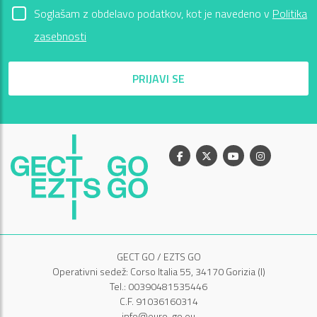
Soglašam z obdelavo podatkov, kot je navedeno v
Politika
zasebnosti
PRIJAVI SE
Facebook
X
Youtube
Instagram
GECT GO / EZTS GO
Operativni sedež: Corso Italia 55, 34170 Gorizia (I)
Tel.: 00390481535446
C.F. 91036160314
info@euro-go.eu