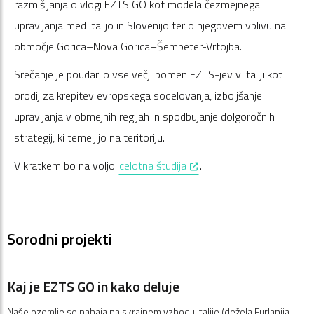
razmišljanja o vlogi EZTS GO kot modela čezmejnega
upravljanja med Italijo in Slovenijo ter o njegovem vplivu na
območje Gorica–Nova Gorica–Šempeter-Vrtojba.
Srečanje je poudarilo vse večji pomen EZTS-jev v Italiji kot
orodij za krepitev evropskega sodelovanja, izboljšanje
upravljanja v obmejnih regijah in spodbujanje dolgoročnih
strategij, ki temeljijo na teritoriju.
, opens in a new window
V kratkem bo na voljo
celotna študija
.
Sorodni projekti
Kaj je EZTS GO in kako deluje
Naše ozemlje se nahaja na skrajnem vzhodu Italije (dežela Furlanija -