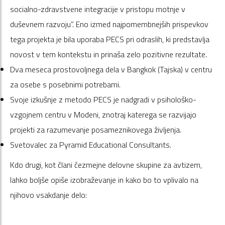
socialno-zdravstvene integracije v pristopu motnje v
duševnem razvoju”. Eno izmed najpomembnejših prispevkov
tega projekta je bila uporaba PECS pri odraslih, ki predstavlja
novost v tem kontekstu in prinaša zelo pozitivne rezultate.
Dva meseca prostovoljnega dela v Bangkok (Tajska) v centru
za osebe s posebnimi potrebami.
Svoje izkušnje z metodo PECS je nadgradi v psihološko-
vzgojnem centru v Modeni, znotraj katerega se razvijajo
projekti za razumevanje posameznikovega življenja.
Svetovalec za Pyramid Educational Consultants.
Kdo drugi, kot člani čezmejne delovne skupine za avtizem,
lahko boljše opiše izobraževanje in kako bo to vplivalo na
njihovo vsakdanje delo: