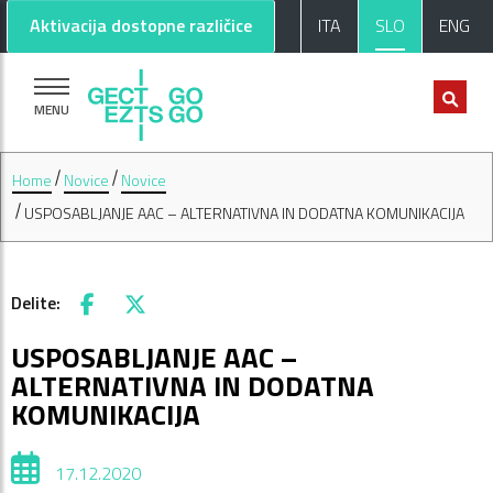
Pojdi na glavno vsebino
Pojdi na nogo strani
Aktivacija dostopne različice
ITA
SLO
ENG
MENU
Home
Novice
Novice
USPOSABLJANJE AAC – ALTERNATIVNA IN DODATNA KOMUNIKACIJA
Delite:
Facebook
X
USPOSABLJANJE AAC –
ALTERNATIVNA IN DODATNA
KOMUNIKACIJA
17.12.2020