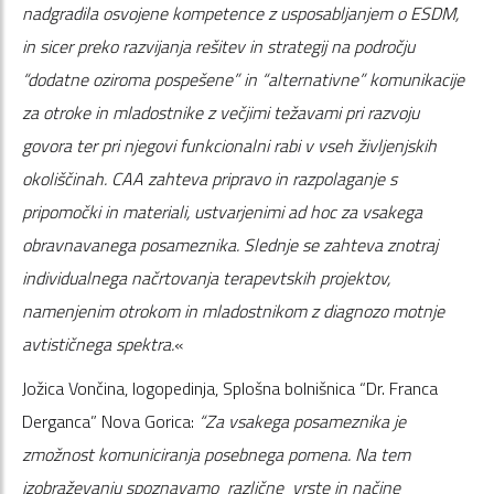
nadgradila osvojene kompetence z usposabljanjem o ESDM,
in sicer preko razvijanja rešitev in strategij na področju
“dodatne oziroma pospešene” in “alternativne” komunikacije
za otroke in mladostnike z večjimi težavami pri razvoju
govora ter pri njegovi funkcionalni rabi v vseh življenjskih
okoliščinah. CAA zahteva pripravo in razpolaganje s
pripomočki in materiali, ustvarjenimi ad hoc za vsakega
obravnavanega posameznika. Slednje se zahteva znotraj
individualnega načrtovanja terapevtskih projektov,
namenjenim otrokom in mladostnikom z diagnozo motnje
avtističnega spektra.
«
Jožica Vončina, logopedinja, Splošna bolnišnica “Dr. Franca
Derganca” Nova Gorica:
“
Za vsakega posameznika je
zmožnost komuniciranja posebnega pomena.
Na tem
izobraževanju spoznavamo različne vrste in načine