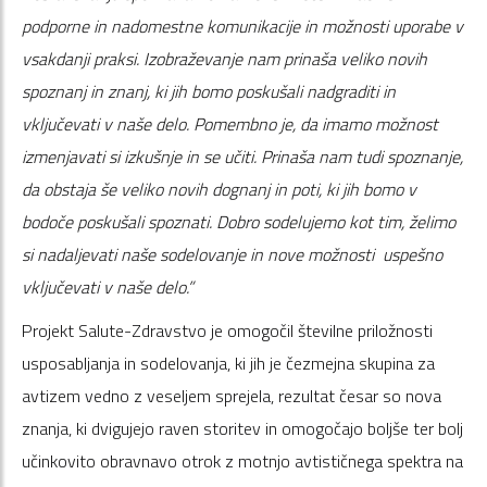
podporne in nadomestne komunikacije in možnosti uporabe v
vsakdanji praksi. Izobraževanje nam prinaša veliko novih
spoznanj in znanj, ki jih bomo poskušali nadgraditi in
vključevati v naše delo. Pomembno je, da imamo možnost
izmenjavati si izkušnje in se učiti. Prinaša nam tudi spoznanje,
da obstaja še veliko novih dognanj in poti, ki jih bomo v
bodoče poskušali spoznati. Dobro sodelujemo kot tim, želimo
si nadaljevati naše sodelovanje in nove možnosti uspešno
vključevati v naše delo.”
Projekt Salute-Zdravstvo je omogočil številne priložnosti
usposabljanja in sodelovanja, ki jih je čezmejna skupina za
avtizem vedno z veseljem sprejela, rezultat česar so nova
znanja, ki dvigujejo raven storitev in omogočajo boljše ter bolj
učinkovito obravnavo otrok z motnjo avtističnega spektra na