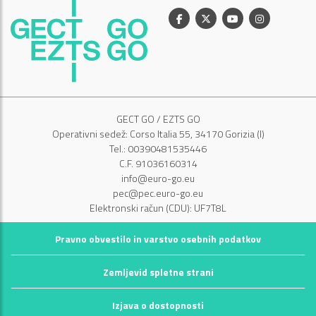
Facebook
X
Youtube
Instagram
GECT GO / EZTS GO
Operativni sedež: Corso Italia 55, 34170 Gorizia (I)
Tel.: 00390481535446
C.F. 91036160314
info@euro-go.eu
pec@pec.euro-go.eu
Elektronski račun (CDU): UF7T8L
Pravno obvestilo in varstvo osebnih podatkov
Zemljevid spletne strani
Izjava o dostopnosti