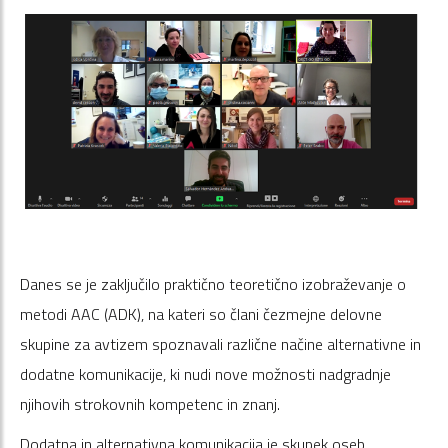
Danes se je zaključilo praktično teoretično izobraževanje o
metodi AAC (ADK), na kateri so člani čezmejne delovne
skupine za avtizem spoznavali različne načine alternativne in
dodatne komunikacije, ki nudi nove možnosti nadgradnje
njihovih strokovnih kompetenc in znanj.
Dodatna in alternativna komunikacija je skupek oseb,