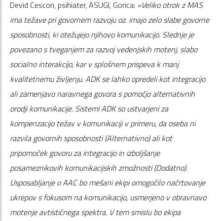
Devid Cescon, psihiater, ASUGI, Gorica:
»Veliko otrok z MAS
ima težave pri govornem razvoju oz. imajo zelo slabe govorne
sposobnosti, ki otežujejo njihovo komunikacijo. Slednje je
povezano s tveganjem za razvoj vedenjskih motenj, slabo
socialno interakcijo, kar v splošnem prispeva k manj
kvalitetnemu življenju. ADK se lahko opredeli kot integracijo
ali zamenjavo naravnega govora s pomočjo alternativnih
orodji komunikacije. Sistemi ADK so ustvarjeni za
kompenzacijo težav v komunikaciji v primeru, da oseba ni
razvila govornih sposobnosti (Alternativno) ali kot
pripomoček govoru za integracijo in izboljšanje
posameznikovih komunikacijskih zmožnosti (Dodatno).
Usposabljanje o AAC bo mešani ekipi omogočilo načrtovanje
ukrepov s fokusom na komunikacijo, usmerjeno v obravnavo
motenje avtističnega spektra. V tem smislu bo ekipa