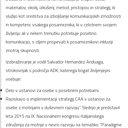
materialov, okolij, izkušenj, metod, pristopov in strategij, ki
služijo kot sredstva za izboljšanje komunikacijskih zmožnosti
in kompetenc vsakega posameznika, ki v celotnem svojem
življenju ali v nekem trenutku potrebuje posebno
komunikacijo, s ciljem prispevati k posameznikovi inkluziji
znotraj skupnosti.
Izobraževanje je vodil Salvador Hernandez Anduaga,
strokovnjak s področja ADK, katerega bogat življenjepis
vsebuje:
Delo v ustanovi za osebe s posebnimi potrebami.
Raziskavo o implementaciji strategij CAA v ustanovi za
osebe z motnjami v duševnem razvoju”. Slednjo je predstavil
leta 2015 na IX. Nacionalnem kongresu italijanskega
združenja za motnje v nevro razvoju na tematiko “Paradigme