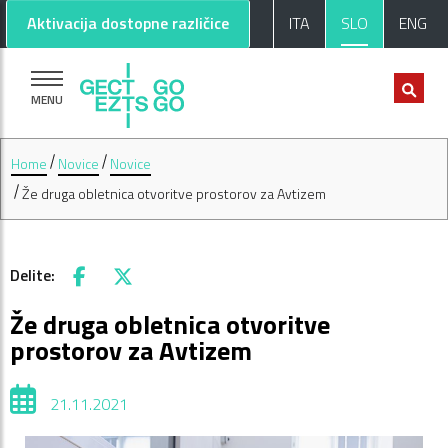
Pojdi na glavno vsebino
Pojdi na nogo strani
Aktivacija dostopne različice
ITA
SLO
ENG
MENU
Home
Novice
Novice
Že druga obletnica otvoritve prostorov za Avtizem
Delite:
Facebook
X
Že druga obletnica otvoritve
prostorov za Avtizem
21.11.2021