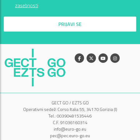
zasebnosti
PRIJAVI SE
Facebook
X
Youtube
Instagram
GECT GO / EZTS GO
Operativni sedež: Corso Italia 55, 34170 Gorizia (I)
Tel.: 00390481535446
C.F. 91036160314
info@euro-go.eu
pec@pec.euro-go.eu