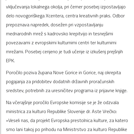
vključevanja lokalnega okolja, pri čemer posebej izpostavljajo
delo novogoriškega Xcentera, centra kreativnih praks. Odbor
prepoznava napredek, dosežen pri vzpostavljanju
mednarodnih mrež s kadrovsko krepitvijo in tesnejšimi
povezavami z evropskimi kulturnimi centri ter kulturnimi
mrežami. Posebej cenjeno je tudi učenje iz izkušenj prejšnjih
EPK.
Poročilo poziva župana Nove Gorice in Gorice, naj okrepita
pogajanja za pridobitev dodatnih državnih proračunskih
sredstev, potrebnih za uresničitev programa iz prijavne knjige.
Na včerajšnje poročilo Evropske komisije se je že odzvala
ministrica za kulturo Republike Slovenije dr. Aste Vrečko:
»Veseli nas, da projekt Evropska prestolnica kulture, za katero
smo lani takoj po prihodu na Ministrstvo za kulturo Republike