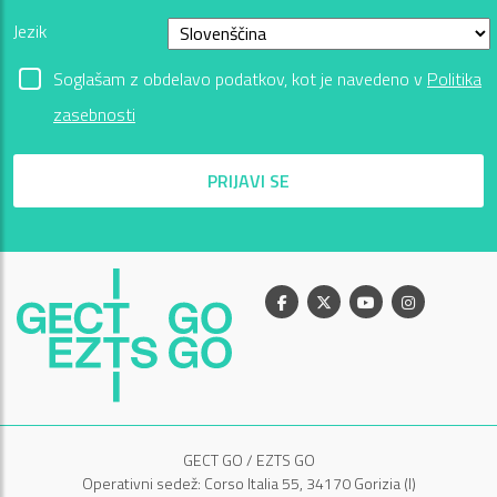
Jezik
Soglašam z obdelavo podatkov, kot je navedeno v
Politika
zasebnosti
PRIJAVI SE
Facebook
X
Youtube
Instagram
GECT GO / EZTS GO
Operativni sedež: Corso Italia 55, 34170 Gorizia (I)