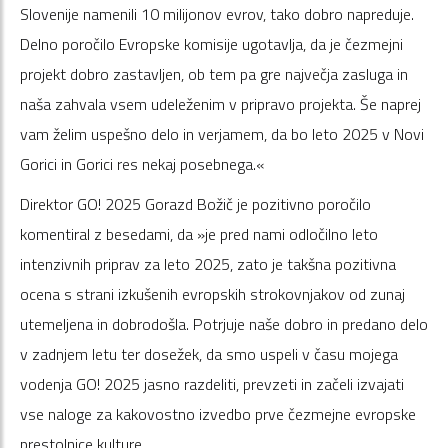
Slovenije namenili 10 milijonov evrov, tako dobro napreduje.
Delno poročilo Evropske komisije ugotavlja, da je čezmejni
projekt dobro zastavljen, ob tem pa gre največja zasluga in
naša zahvala vsem udeleženim v pripravo projekta. Še naprej
vam želim uspešno delo in verjamem, da bo leto 2025 v Novi
Gorici in Gorici res nekaj posebnega.«
Direktor GO! 2025 Gorazd Božič je pozitivno poročilo
komentiral z besedami, da »je pred nami odločilno leto
intenzivnih priprav za leto 2025, zato je takšna pozitivna
ocena s strani izkušenih evropskih strokovnjakov od zunaj
utemeljena in dobrodošla. Potrjuje naše dobro in predano delo
v zadnjem letu ter dosežek, da smo uspeli v času mojega
vodenja GO! 2025 jasno razdeliti, prevzeti in začeli izvajati
vse naloge za kakovostno izvedbo prve čezmejne evropske
prestolnice kulture.