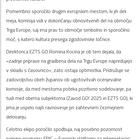
Pomembno sporočilo drugim evropskim mestom, ki jih deli
meja, komisija vidi v dokončanju obnovitvenih del na območju
Trga Evrope, saj ima prav to območje simbolno in sporočilno
moč, s katero kultura presega zgodovinske ločnice.
Direktorica EZTS GO Romina Kocina je ob tem dejala, da
»zadnje priprave na gradbena dela na Trgu Evrope napredujejo
v skladu s časovnico«, zato ostaja optimistka. Pridružuje se
zadovoljstvu obeh županov ob ugotovitvah ocenjevalne
komisije, da med mestoma poteka pozitivno sodelovanje, pa
tudi med obema subjektoma (Zavod GO! 2025 in EZTS GO), ki
jima je uspelo najti ravnovesje pri zahtevnem čezmejnem
delovanju.
Celotno ekipo poročilo spodbuja, naj posebno pozornost
nameni programu EPIC – Evropski platformi za interpretacijo