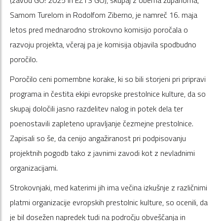
Samom Turelom in Rodolfom Ziberno, je namreč 16. maja
letos pred mednarodno strokovno komisijo poročala o
razvoju projekta, včeraj pa je komisija objavila spodbudno
poročilo.
Poročilo ceni pomembne korake, ki so bili storjeni pri pripravi
programa in čestita ekipi evropske prestolnice kulture, da so
skupaj določili jasno razdelitev nalog in potek dela ter
poenostavili zapleteno upravljanje čezmejne prestolnice.
Zapisali so še, da cenijo angažiranost pri podpisovanju
projektnih pogodb tako z javnimi zavodi kot z nevladnimi
organizacijami.
Strokovnjaki, med katerimi jih ima večina izkušnje z različnimi
platmi organizacije evropskih prestolnic kulture, so ocenili, da
je bil dosežen napredek tudi na področju obveščanja in