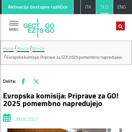
Pojdi na glavno vsebino
Pojdi na nogo strani
Aktivacija dostopne različice
ITA
SLO
ENG
MENU
Home
Novice
Novice
Evropska komisija: Priprave za GO! 2025 pomembno napredujejo
Delite:
Facebook
X
Evropska komisija: Priprave za GO!
2025 pomembno napredujejo
28.06.2023