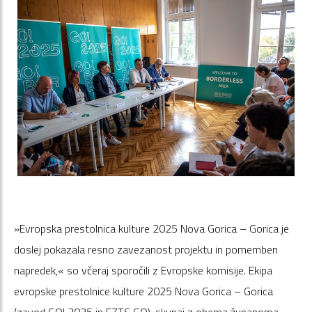
»Evropska prestolnica kulture 2025 Nova Gorica – Gorica je
doslej pokazala resno zavezanost projektu in pomemben
napredek,« so včeraj sporočili z Evropske komisije. Ekipa
evropske prestolnice kulture 2025 Nova Gorica – Gorica
(zavod GO! 2025 in EZTS GO), skupaj z obema županoma,