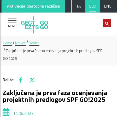
Pojdi na glavno vsebino
Pojdi na nogo strani
Aktivacija dostopne različice
ITA
SLO
ENG
MENU
Home
Novice
Novice
Zaključena je prva faza ocenjevanja projektnih predlogov SPF
GO!2025
Delite:
Facebook
X
Zaključena je prva faza ocenjevanja
projektnih predlogov SPF GO!2025
14.06.2023