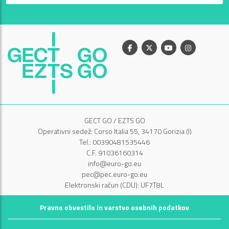
Facebook
X
Youtube
Instagram
GECT GO / EZTS GO
Operativni sedež: Corso Italia 55, 34170 Gorizia (I)
Tel.: 00390481535446
C.F. 91036160314
info@euro-go.eu
pec@pec.euro-go.eu
Elektronski račun (CDU): UF7T8L
Pravno obvestilo in varstvo osebnih podatkov