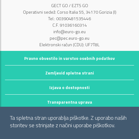
GECT GO / EZTS GO
Operativni sedež: Corso Italia 55, 34170 Gorizia (I)
Tel.: 00390481535446
C.F. 91036160314
info@euro-go.eu
pec@pec.euro-go.eu
Elektronski račun (CDU): UF7T8L
Pravno obvestilo in varstvo osebnih podatkov
Zemljevid spletne strani
Izjava o dostopnosti
Transparentna uprava
©2026 GECT GO / EZTS GO
Ta spletna stran uporablja piškotke. Z uporabo naših
Realizzato da infoFactory Web Agency.
storitev se strinjate z načini uporabe piškotkov.
Evropsko združenje za teritorialno sodelovanje