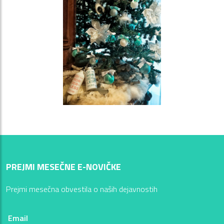
PREJMI MESEČNE E-NOVIČKE
Prejmi mesečna obvestila o naših dejavnostih
Email