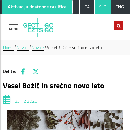
Pojdi na glavno vsebino
Pojdi na nogo strani
Aktivacija dostopne različice
ITA
SLO
ENG
MENU
Home
Novice
Novice
Vesel Božič in srečno novo leto
Delite:
Facebook
X
Vesel Božič in srečno novo leto
23.12.2020