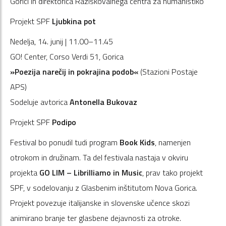
Gorici in direktorica Raziskovalnega centra za humanistiko
Projekt SPF
Ljubkina pot
Nedelja, 14. junij | 11.00–11.45
GO! Center, Corso Verdi 51, Gorica
»Poezija narečij in pokrajina podob«
(Stazioni Postaje
APS)
Sodeluje avtorica
Antonella Bukovaz
Projekt SPF
Podipo
Festival bo ponudil tudi program
Book Kids
, namenjen
otrokom in družinam. Ta del festivala nastaja v okviru
projekta
GO LIM – Librilliamo in Music
, prav tako projekt
SPF, v sodelovanju z Glasbenim inštitutom Nova Gorica.
Projekt povezuje italijanske in slovenske učence skozi
animirano branje ter glasbene dejavnosti za otroke.