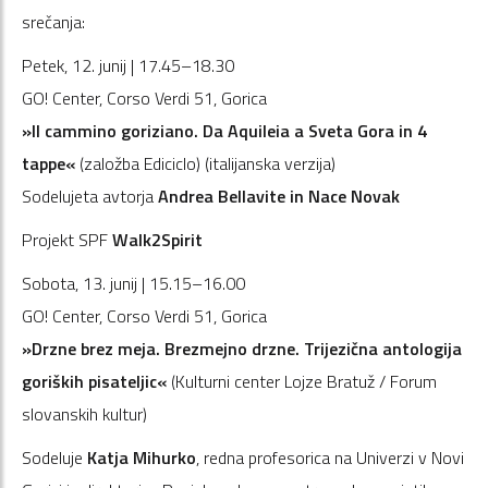
srečanja:
Petek, 12. junij | 17.45–18.30
GO! Center, Corso Verdi 51, Gorica
»Il cammino goriziano. Da Aquileia a Sveta Gora in 4
tappe«
(založba Ediciclo) (italijanska verzija)
Sodelujeta avtorja
Andrea Bellavite in Nace Novak
Projekt SPF
Walk2Spirit
Sobota, 13. junij | 15.15–16.00
GO! Center, Corso Verdi 51, Gorica
»Drzne brez meja. Brezmejno drzne. Trijezična antologija
goriških pisateljic«
(Kulturni center Lojze Bratuž / Forum
slovanskih kultur)
Sodeluje
Katja Mihurko
, redna profesorica na Univerzi v Novi