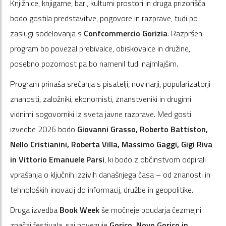
Knjižnice, knjigarne, bari, kulturni prostori in druga prizorišča
bodo gostila predstavitve, pogovore in razprave, tudi po
zaslugi sodelovanja s
Confcommercio Gorizia
. Razpršen
program bo povezal prebivalce, obiskovalce in družine,
posebno pozornost pa bo namenil tudi najmlajšim.
Program prinaša srečanja s pisatelji, novinarji, popularizatorji
znanosti, založniki, ekonomisti, znanstveniki in drugimi
vidnimi sogovorniki iz sveta javne razprave. Med gosti
izvedbe 2026 bodo
Giovanni Grasso, Roberto Battiston,
Nello Cristianini, Roberta Villa, Massimo Gaggi, Gigi Riva
in Vittorio Emanuele Parsi
, ki bodo z občinstvom odpirali
vprašanja o ključnih izzivih današnjega časa – od znanosti in
tehnoloških inovacij do informacij, družbe in geopolitike.
Druga izvedba
Book Week
še močneje poudarja čezmejni
značaj festivala, saj povezuje
Gorico, Novo Gorico in