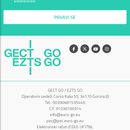
PRIJAVI SE
Facebook
X
Youtube
Instagram
GECT GO / EZTS GO
Operativni sedež: Corso Italia 55, 34170 Gorizia (I)
Tel.: 00390481535446
C.F. 91036160314
info@euro-go.eu
pec@pec.euro-go.eu
Elektronski račun (CDU): UF7T8L