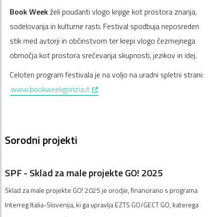
Book Week
želi poudariti vlogo knjige kot prostora znanja,
sodelovanja in kulturne rasti. Festival spodbuja neposreden
stik med avtorji in občinstvom ter krepi vlogo čezmejnega
območja kot prostora srečevanja skupnosti, jezikov in idej.
Celoten program festivala je na voljo na uradni spletni strani:
, opens in a new window
www.bookweekgorizia.it
Sorodni projekti
SPF - Sklad za male projekte GO! 2025
Sklad za male projekte GO! 2025 je orodje, financirano s programa
Interreg Italia-Slovenija, ki ga upravlja EZTS GO/GECT GO, katerega