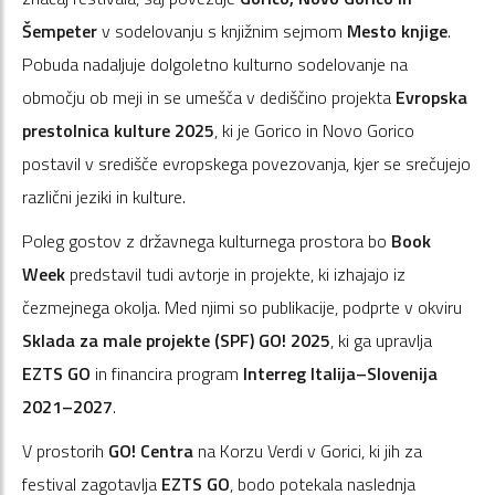
Šempeter
v sodelovanju s knjižnim sejmom
Mesto knjige
.
Pobuda nadaljuje dolgoletno kulturno sodelovanje na
območju ob meji in se umešča v dediščino projekta
Evropska
prestolnica kulture 2025
, ki je Gorico in Novo Gorico
postavil v središče evropskega povezovanja, kjer se srečujejo
različni jeziki in kulture.
Poleg gostov z državnega kulturnega prostora bo
Book
Week
predstavil tudi avtorje in projekte, ki izhajajo iz
čezmejnega okolja. Med njimi so publikacije, podprte v okviru
Sklada za male projekte (SPF) GO! 2025
, ki ga upravlja
EZTS GO
in financira program
Interreg Italija–Slovenija
2021–2027
.
V prostorih
GO! Centra
na Korzu Verdi v Gorici, ki jih za
festival zagotavlja
EZTS GO
, bodo potekala naslednja