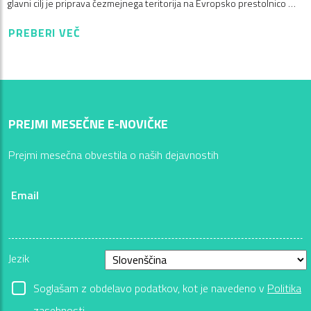
glavni cilj je priprava čezmejnega teritorija na Evropsko prestolnico …
PREBERI VEČ
PREJMI MESEČNE E-NOVIČKE
Prejmi mesečna obvestila o naših dejavnostih
Email
Jezik
Soglašam z obdelavo podatkov, kot je navedeno v
Politika
zasebnosti