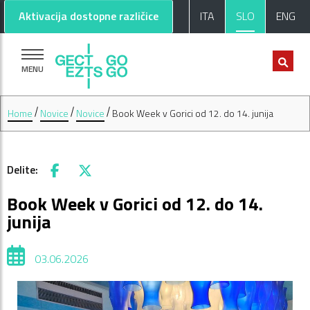
Pojdi na glavno vsebino
Pojdi na nogo strani
Aktivacija dostopne različice
ITA
SLO
ENG
MENU
Home
Novice
Novice
Book Week v Gorici od 12. do 14. junija
Delite:
Facebook
X
Book Week v Gorici od 12. do 14.
junija
03.06.2026