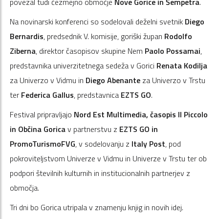
povezal tudi čezmejno območje
Nove Gorice in Šempetra
.
Na novinarski konferenci so sodelovali deželni svetnik
Diego
Bernardis
, predsednik V. komisije, goriški župan
Rodolfo
Ziberna
, direktor časopisov skupine Nem
Paolo Possamai
,
predstavnika univerzitetnega sedeža v Gorici
Renata Kodilja
za Univerzo v Vidmu in
Diego Abenante
za Univerzo v Trstu
ter
Federica Gallus
, predstavnica
EZTS GO
.
Festival pripravljajo
Nord Est Multimedia, časopis Il Piccolo
in Občina Gorica
v partnerstvu z
EZTS GO in
PromoTurismoFVG
, v sodelovanju z
Italy Post
, pod
pokroviteljstvom Univerze v Vidmu in Univerze v Trstu ter ob
podpori številnih kulturnih in institucionalnih partnerjev z
območja.
Tri dni bo Gorica utripala v znamenju knjig in novih idej.