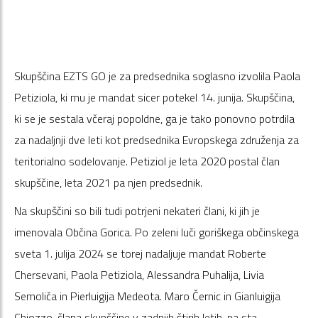
Skupščina EZTS GO je za predsednika soglasno izvolila Paola
Petiziola, ki mu je mandat sicer potekel 14. junija. Skupščina,
ki se je sestala včeraj popoldne, ga je tako ponovno potrdila
za nadaljnji dve leti kot predsednika Evropskega združenja za
teritorialno sodelovanje. Petiziol je leta 2020 postal član
skupščine, leta 2021 pa njen predsednik.
Na skupščini so bili tudi potrjeni nekateri člani, ki jih je
imenovala Občina Gorica. Po zeleni luči goriškega občinskega
sveta 1. julija 2024 se torej nadaljuje mandat Roberte
Chersevani, Paola Petiziola, Alessandra Puhalija, Livia
Semoliča in Pierluigija Medeota. Maro Černic in Gianluigija
Chiozzo, člana skupščine v zadnjih štirih letih, pa sta