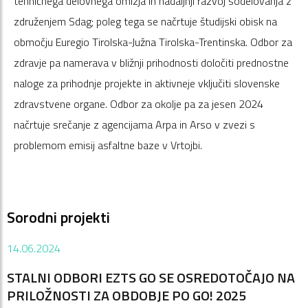
tehničnega delovnega omizja in nadaljnji razvoj sodelovanja z
združenjem Sdag; poleg tega se načrtuje študijski obisk na
območju Euregio Tirolska-Južna Tirolska-Trentinska. Odbor za
zdravje pa namerava v bližnji prihodnosti določiti prednostne
naloge za prihodnje projekte in aktivneje vključiti slovenske
zdravstvene organe. Odbor za okolje pa za jesen 2024
načrtuje srečanje z agencijama Arpa in Arso v zvezi s
problemom emisij asfaltne baze v Vrtojbi.
Sorodni projekti
14.06.2024
STALNI ODBORI EZTS GO SE OSREDOTOČAJO NA
PRILOŽNOSTI ZA OBDOBJE PO GO! 2025