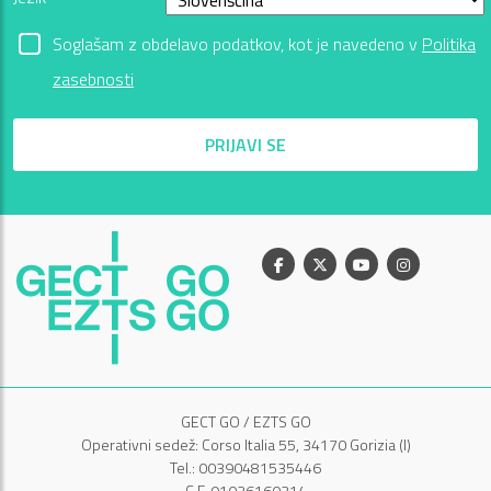
Soglašam z obdelavo podatkov, kot je navedeno v
Politika
zasebnosti
PRIJAVI SE
Facebook
X
Youtube
Instagram
GECT GO / EZTS GO
Operativni sedež: Corso Italia 55, 34170 Gorizia (I)
Tel.: 00390481535446
C.F. 91036160314