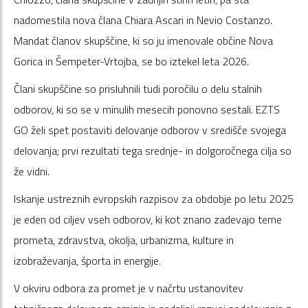
nadomestila nova člana Chiara Ascari in Nevio Costanzo.
Mandat članov skupščine, ki so ju imenovale občine Nova
Gorica in Šempeter-Vrtojba, se bo iztekel leta 2026.
Člani skupščine so prisluhnili tudi poročilu o delu stalnih
odborov, ki so se v minulih mesecih ponovno sestali. EZTS
GO želi spet postaviti delovanje odborov v središče svojega
delovanja; prvi rezultati tega srednje- in dolgoročnega cilja so
že vidni.
Iskanje ustreznih evropskih razpisov za obdobje po letu 2025
je eden od ciljev vseh odborov, ki kot znano zadevajo teme
prometa, zdravstva, okolja, urbanizma, kulture in
izobraževanja, športa in energije.
V okviru odbora za promet je v načrtu ustanovitev