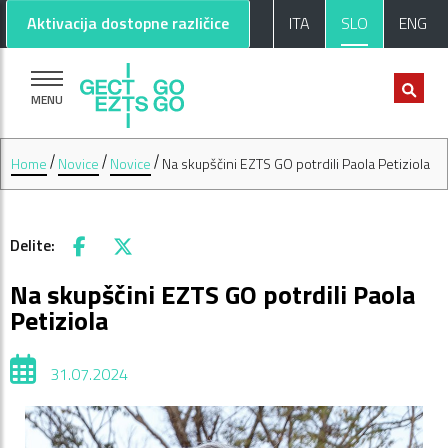
Pojdi na glavno vsebino
Pojdi na nogo strani
Aktivacija dostopne različice
ITA
SLO
ENG
MENU
Home
Novice
Novice
Na skupščini EZTS GO potrdili Paola Petiziola
Delite:
Facebook
X
Na skupščini EZTS GO potrdili Paola
Petiziola
31.07.2024