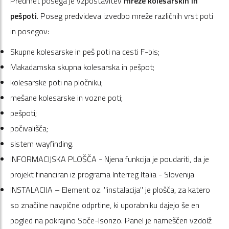
Predmet posega je vzpostavitev
mreže kolesarskih in
pešpoti
. Poseg predvideva izvedbo mreže različnih vrst poti
in posegov:
Skupne kolesarske in peš poti na cesti F-bis;
Makadamska skupna kolesarska in pešpot;
kolesarske poti na pločniku;
mešane kolesarske in vozne poti;
pešpoti;
počivališča;
sistem wayfinding.
INFORMACIJSKA PLOŠČA - Njena funkcija je poudariti, da je
projekt financiran iz programa Interreg Italia - Slovenija
INSTALACIJA – Element oz. "instalacija" je plošča, za katero
so značilne navpične odprtine, ki uporabniku dajejo še en
pogled na pokrajino Soče-Isonzo. Panel je nameščen vzdolž