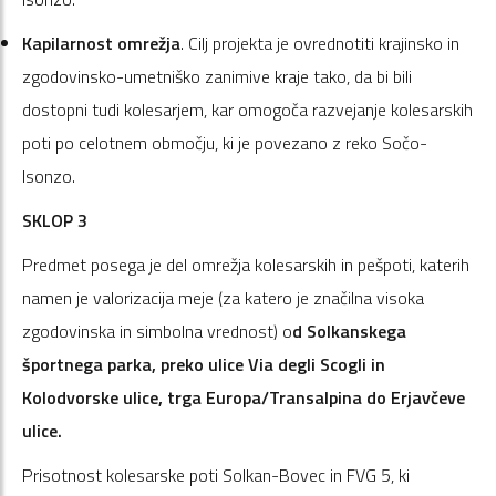
Kapilarnost omrežja
. Cilj projekta je ovrednotiti krajinsko in
zgodovinsko-umetniško zanimive kraje tako, da bi bili
dostopni tudi kolesarjem, kar omogoča razvejanje kolesarskih
poti po celotnem območju, ki je povezano z reko Sočo-
Isonzo.
SKLOP 3
Predmet posega je del omrežja kolesarskih in pešpoti, katerih
namen je valorizacija meje (za katero je značilna visoka
zgodovinska in simbolna vrednost) o
d Solkanskega
športnega parka, preko ulice Via degli Scogli in
Kolodvorske ulice, trga Europa/Transalpina do Erjavčeve
ulice.
Prisotnost kolesarske poti Solkan-Bovec in FVG 5, ki