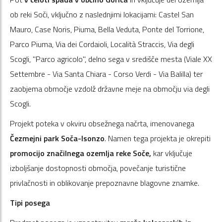
ob reki Soči, vključno z naslednjimi lokacijami: Castel San
Mauro, Case Noris, Piuma, Bella Veduta, Ponte del Torrione,
Parco Piuma, Via dei Cordaioli, Località Straccis, Via degli
Scogli, "Parco agricolo", delno sega v središče mesta (Viale XX
Settembre - Via Santa Chiara - Corso Verdi - Via Balilla) ter
zaobjema območje vzdolž državne meje na območju via degli
Scogli.
Projekt poteka v okviru obsežnega načrta, imenovanega
Čezmejni park Soča-Isonzo
. Namen tega projekta je okrepiti
promocijo značilnega ozemlja reke Soče,
kar vključuje
izboljšanje dostopnosti območja, povečanje turistične
privlačnosti in oblikovanje prepoznavne blagovne znamke.
Tipi posega