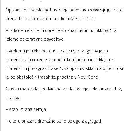
Opisana kolesarska pot ustvarja povezavo
sever-jug,
kot je
predvideno v celostnem marketinškem načrtu.
Predvideni elementi opreme so enaki tistim iz Sklopa 4, z
izjemo dekorativne osvetlitve.
Uvodoma je treba poudariti, da je izbor zagotovljenih
materialov in opreme v popolni kontinuiteti in usklajen z
materiali in posegi za trase 4. sklopa in v skladu z opremo, ki
je ob obstoječih trasah že prisotna v Novi Gorici.
Glavna materiala, predvidena za tlakovanje kolesarskih stez,
sta dva:
- stabilizirana zemlja,
- okolju prijazne drenažne talne obloge z agregati.