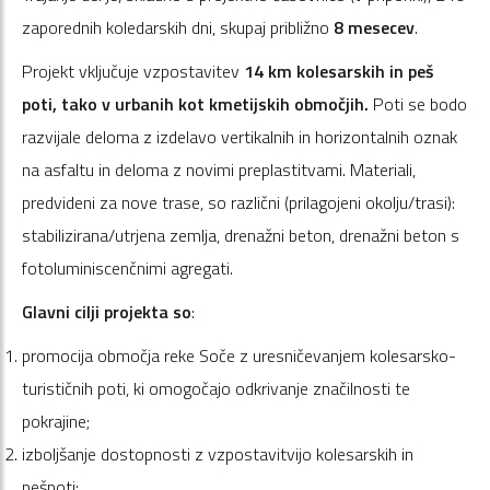
zaporednih koledarskih dni, skupaj približno
8 mesecev
.
Projekt vključuje vzpostavitev
14 km kolesarskih in peš
poti, tako v urbanih kot kmetijskih območjih.
Poti se bodo
razvijale deloma z izdelavo vertikalnih in horizontalnih oznak
na asfaltu in deloma z novimi preplastitvami. Materiali,
predvideni za nove trase, so različni (prilagojeni okolju/trasi):
stabilizirana/utrjena zemlja, drenažni beton, drenažni beton s
fotoluminiscenčnimi agregati.
Glavni cilji projekta so
:
promocija območja reke Soče z uresničevanjem kolesarsko-
turističnih poti, ki omogočajo odkrivanje značilnosti te
pokrajine;
izboljšanje dostopnosti z vzpostavitvijo kolesarskih in
pešpoti;