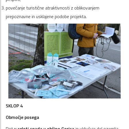
povečanje turistične atraktivnosti z oblikovanjem
prepoznavne in usklajene podobe projekta.
SKLOP 4
Območje posega
Pot
v celoti spada v občino Gorica
in vključuje del ozemlja