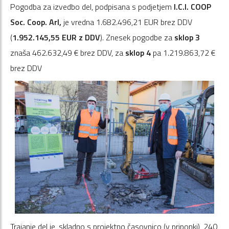
Pogodba za izvedbo del, podpisana s podjetjem
I.C.I. COOP
Soc. Coop. Arl,
je vredna 1.682.496,21 EUR brez DDV
(
1.952.145,55 EUR z DDV
). Znesek pogodbe za
sklop 3
znaša 462.632,49 € brez DDV, za
sklop 4
pa 1.219.863,72 €
brez DDV
Trajanje del je, skladno s projektno časovnico (v priponki), 240