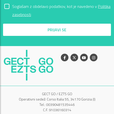
Soglašam z obdelavo podatkov, kot je navedeno v
Politika
zasebnosti
PRIJAVI SE
Facebook
X
Youtube
Instagram
GECT GO / EZTS GO
Operativni sedež: Corso Italia 55, 34170 Gorizia (I)
Tel.: 00390481535446
C.F. 91036160314