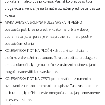
po katerem lahko vozijo kolesa. Pas lahko prevozijo tudi
druga vozila, vendar je na ta način označen prednostni pas za
kolesa.
MAKADAMSKA SKUPNA KOLESARSKA IN PEŠPOT:
obstoječa pot, ki se jo uredi, v kolikor ne bi bila v dovolj
dobrem stanju, ali pa se je v nasprotnem primeru pusti v
obstoječem stanju.
KOLESARSKA POT NA PLOČNIKU: pot, ki se nahaja na
pločniku z drenažnim betonom. To vrsto poti se predlaga za
urbana območja, kjer je na pločnik z ustreznimi dimenzijami
mogoče namestiti kolesarske steze.
KOLESARSKA POT NA CESTI: pot, označena z rumenimi
oznakami iz cestno-prometnih predpisov. Taka vrsta poti se
aplicira tam, kjer širina ceste omogoča vstavljanje enosmerne
kolesarske steze.