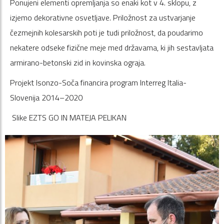
Ponujeni elementi opremljanja so enaki kot v 4. sklopu, z
izjemo dekorativne osvetljave. Priložnost za ustvarjanje
čezmejnih kolesarskih poti je tudi priložnost, da poudarimo
nekatere odseke fizične meje med državama, ki jih sestavljata
armirano-betonski zid in kovinska ograja.
Projekt Isonzo-Soča financira program Interreg Italia-
Slovenija 2014–2020
Slike EZTS GO IN MATEJA PELIKAN