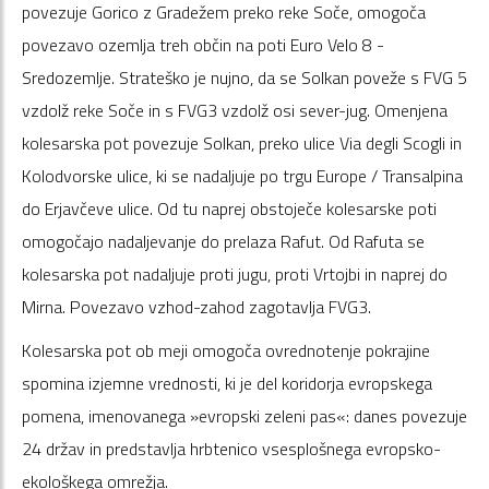
povezuje Gorico z Gradežem preko reke Soče, omogoča
povezavo ozemlja treh občin na poti Euro Velo 8 -
Sredozemlje. Strateško je nujno, da se Solkan poveže s FVG 5
vzdolž reke Soče in s FVG3 vzdolž osi sever-jug. Omenjena
kolesarska pot povezuje Solkan, preko ulice Via degli Scogli in
Kolodvorske ulice, ki se nadaljuje po trgu Europe / Transalpina
do Erjavčeve ulice. Od tu naprej obstoječe kolesarske poti
omogočajo nadaljevanje do prelaza Rafut. Od Rafuta se
kolesarska pot nadaljuje proti jugu, proti Vrtojbi in naprej do
Mirna. Povezavo vzhod-zahod zagotavlja FVG3.
Kolesarska pot ob meji omogoča ovrednotenje pokrajine
spomina izjemne vrednosti, ki je del koridorja evropskega
pomena, imenovanega »evropski zeleni pas«: danes povezuje
24 držav in predstavlja hrbtenico vsesplošnega evropsko-
ekološkega omrežja.