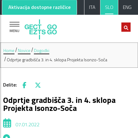
Pojdi na glavno vsebino
Pojdi na nogo strani
Aktivacija dostopne različice
ITA
SLO
ENG
MENU
Home
Novice
Dogodki
Odprtje gradbišča 3. in 4. sklopa Projekta Isonzo-Soča
Delite:
Facebook
X
Odprtje gradbišča 3. in 4. sklopa
Projekta Isonzo-Soča
07.01.2022