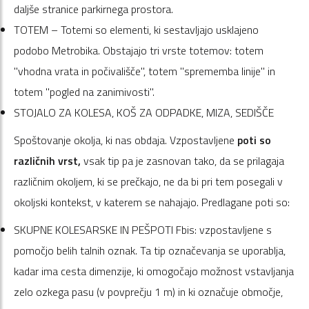
daljše stranice parkirnega prostora.
TOTEM – Totemi so elementi, ki sestavljajo usklajeno
podobo Metrobika. Obstajajo tri vrste totemov: totem
"vhodna vrata in počivališče", totem "sprememba linije" in
totem "pogled na zanimivosti".
STOJALO ZA KOLESA, KOŠ ZA ODPADKE, MIZA, SEDIŠČE
Spoštovanje okolja, ki nas obdaja. Vzpostavljene
poti so
različnih vrst,
vsak tip pa je zasnovan tako, da se prilagaja
različnim okoljem, ki se prečkajo, ne da bi pri tem posegali v
okoljski kontekst, v katerem se nahajajo. Predlagane poti so:
SKUPNE KOLESARSKE IN PEŠPOTI Fbis: vzpostavljene s
pomočjo belih talnih oznak. Ta tip označevanja se uporablja,
kadar ima cesta dimenzije, ki omogočajo možnost vstavljanja
zelo ozkega pasu (v povprečju 1 m) in ki označuje območje,