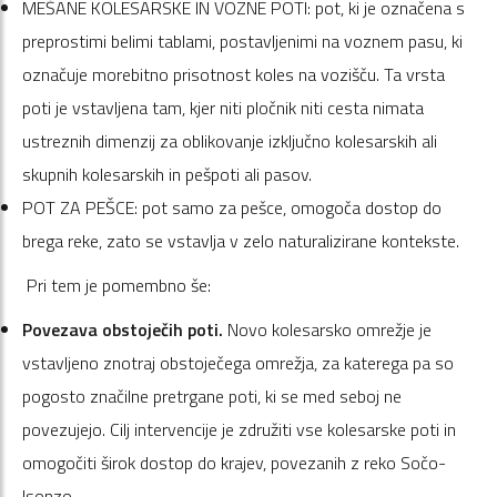
MEŠANE KOLESARSKE IN VOZNE POTI: pot, ki je označena s
preprostimi belimi tablami, postavljenimi na voznem pasu, ki
označuje morebitno prisotnost koles na vozišču. Ta vrsta
poti je vstavljena tam, kjer niti pločnik niti cesta nimata
ustreznih dimenzij za oblikovanje izključno kolesarskih ali
skupnih kolesarskih in pešpoti ali pasov.
POT ZA PEŠCE: pot samo za pešce, omogoča dostop do
brega reke, zato se vstavlja v zelo naturalizirane kontekste.
Pri tem je pomembno še:
Povezava obstoječih poti.
Novo kolesarsko omrežje je
vstavljeno znotraj obstoječega omrežja, za katerega pa so
pogosto značilne pretrgane poti, ki se med seboj ne
povezujejo. Cilj intervencije je združiti vse kolesarske poti in
omogočiti širok dostop do krajev, povezanih z reko Sočo-
Isonzo.