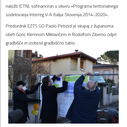
naložb (CTN), sofinanciran v okviru »Programa teritorialnega
sodelovanja Interreg V-A Italija-Slovenija 2014-2020«.
Predsednik EZTS GO Paolo Petiziol je skupaj z županoma
obeh Goric Klemnom Miklavičem in Rodolfom Ziberno odprl
gradbišče in izobesil gradbiščno tablo.