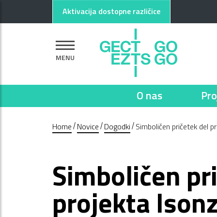
Pojdi na glavno vsebino
Pojdi na nogo strani
Aktivacija dostopne različice
MENU
O nas
Pro
Home
Novice
Dogodki
Simboličen pričetek del 
Simboličen pr
projekta Ison