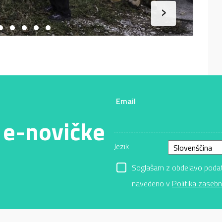
›
Email
 e-novičke
Jezik
Soglašam z obdelavo podatk
navedeno v
Politika zasebn