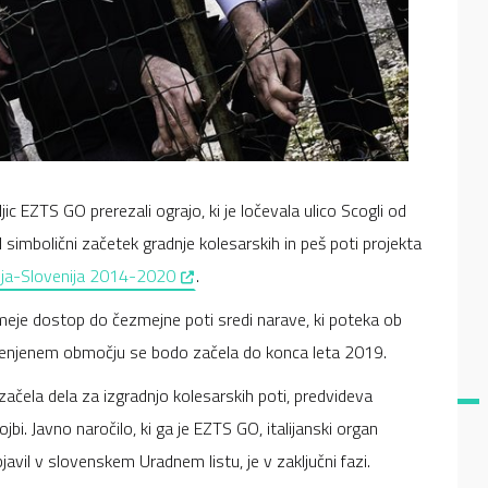
ic EZTS GO prerezali ograjo, ki je ločevala ulico Scogli od
l simbolični začetek gradnje kolesarskih in peš poti projekta
, opens in a new window
alija-Slovenija 2014-2020
.
eje dostop do čezmejne poti sredi narave, ki poteka ob
omenjenem območju se bodo začela do konca leta 2019.
 začela dela za izgradnjo kolesarskih poti, predvideva
jbi. Javno naročilo, ki ga je EZTS GO, italijanski organ
avil v slovenskem Uradnem listu, je v zaključni fazi.