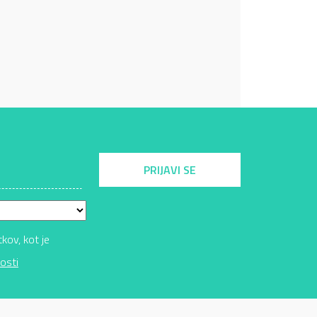
PRIJAVI SE
ov, kot je
osti