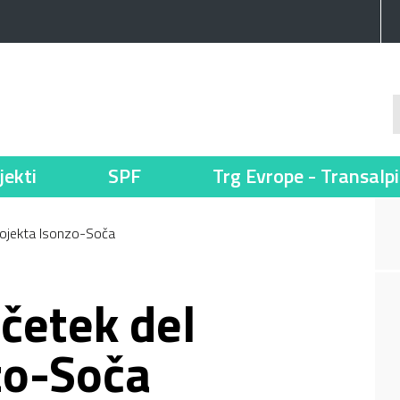
jekti
SPF
Trg Evrope - Transalp
projekta Isonzo-Soča
ičetek del
zo-Soča