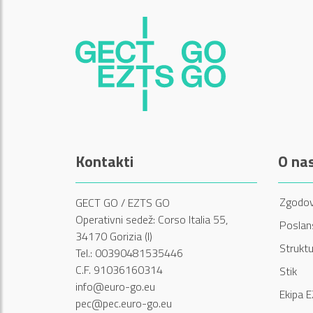
Kontakti
O na
Zgodov
GECT GO / EZTS GO
Operativni sedež: Corso Italia 55,
Poslans
34170 Gorizia (I)
Struktu
Tel.: 00390481535446
C.F. 91036160314
Stik
info@euro-go.eu
Ekipa 
pec@pec.euro-go.eu