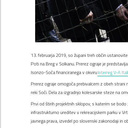
13. februarja 2019, so župani treh občin ustanovitelj
Poti na Breg v Solkanu. Prerez ograje je predstavlja
Isonzo-Soča financiranega v okviru
Interreg V-A It
Prerez ograje omogoča prebivalcem z obeh strani m
reki Soči. Dela za izgradnjo kolesarske steze na 
Prvi od štirih projektnih sklopov, s katerim se bodo
infrastrukturno ureditev v rekreacijskem parku v Vrto
javnega prava, izvedel po slovenski zakonodaji in obj