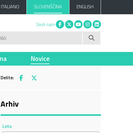
ITALIANO
SLOVENŠČINA
ENGLISH
Facebook
X
You tube
Instagram
Linkedin
Sledi nam
Išči
ina
Novice
Delite:
Facebook
X
Arhiv
Leto