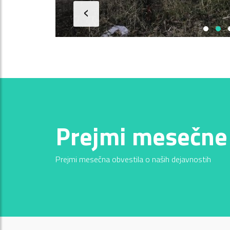
‹
Prejmi mesečne
Prejmi mesečna obvestila o naših dejavnostih