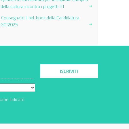
della cultura incontra i progetti ITI
Consegnato il bid-book della Candidatura
GO!2025
ISCRIVITI
come indicato