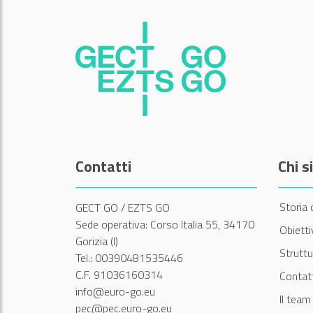
Contatti
Chi 
Storia 
GECT GO / EZTS GO
Sede operativa: Corso Italia 55, 34170
Obiett
Gorizia (I)
Struttu
Tel.: 00390481535446
C.F. 91036160314
Contatt
info@euro-go.eu
Il tea
pec@pec.euro-go.eu