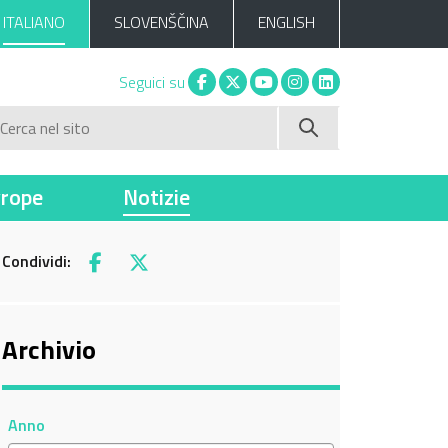
ITALIANO
SLOVENŠČINA
ENGLISH
Facebook
X
You tube
Instagram
Linkedin
Seguici su
Cerca nel sito
vrope
Notizie
Condividi:
Facebook
X
Archivio
Anno