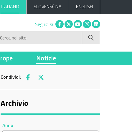
ITALIANO
SLOVENŠČINA
ENGLISH
Facebook
X
You tube
Instagram
Linkedin
Seguici su
Cerca nel sito
vrope
Notizie
Condividi:
Facebook
X
Archivio
Anno