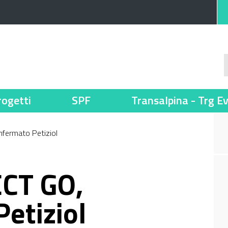
rogetti
SPF
Transalpina - Trg E
fermato Petiziol
CT GO,
etiziol