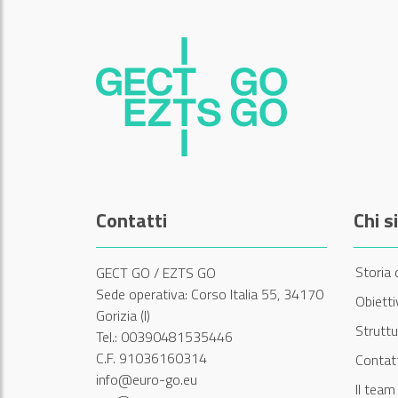
Contatti
Chi 
Storia 
GECT GO / EZTS GO
Sede operativa: Corso Italia 55, 34170
Obiett
Gorizia (I)
Struttu
Tel.: 00390481535446
C.F. 91036160314
Contatt
info@euro-go.eu
Il tea