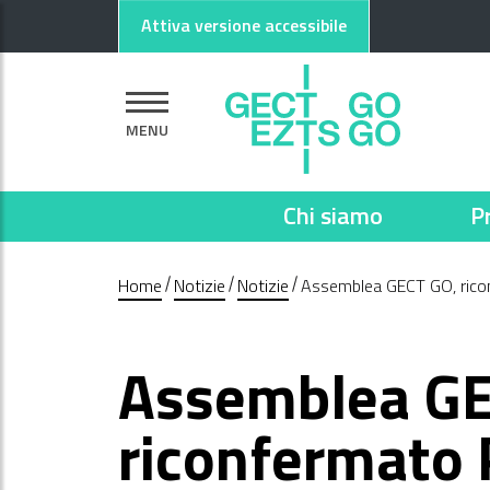
Vai al contenuto principale
Vai al footer
Attiva versione accessibile
MENU
Chi siamo
P
Home
Notizie
Notizie
Assemblea GECT GO, ricon
Assemblea GE
riconfermato P