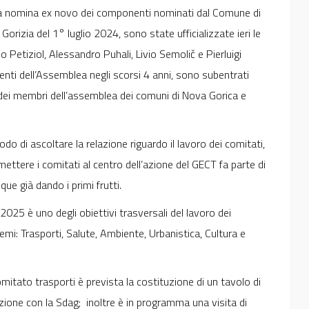
la nomina ex novo dei componenti nominati dal Comune di
Gorizia del 1° luglio 2024, sono state ufficializzate ieri le
etiziol, Alessandro Puhali, Livio Semolič e Pierluigi
nti dell’Assemblea negli scorsi 4 anni, sono subentrati
dei membri dell’assemblea dei comuni di Nova Gorica e
di ascoltare la relazione riguardo il lavoro dei comitati,
imettere i comitati al centro dell’azione del GECT fa parte di
ue già dando i primi frutti.
-2025 è uno degli obiettivi trasversali del lavoro dei
emi: Trasporti, Salute, Ambiente, Urbanistica, Cultura e
mitato trasporti è prevista la costituzione di un tavolo di
azione con la Sdag; inoltre è in programma una visita di