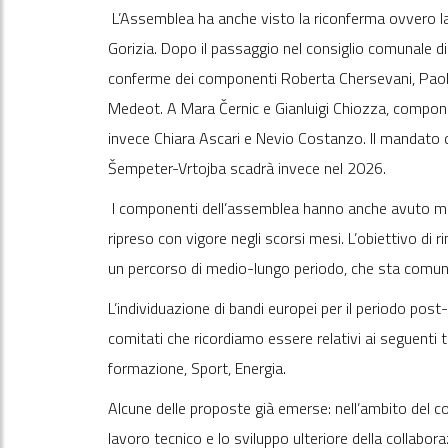
L’Assemblea ha anche visto la riconferma ovvero 
Gorizia. Dopo il passaggio nel consiglio comunale di 
conferme dei componenti Roberta Chersevani, Paolo P
Medeot. A Mara Černic e Gianluigi Chiozza, compone
invece Chiara Ascari e Nevio Costanzo. Il mandato 
Šempeter-Vrtojba scadrà invece nel 2026.
I componenti dell’assemblea hanno anche avuto modo 
ripreso con vigore negli scorsi mesi. L’obiettivo di r
un percorso di medio-lungo periodo, che sta comunq
L’individuazione di bandi europei per il periodo post
comitati che ricordiamo essere relativi ai seguenti t
formazione, Sport, Energia.
Alcune delle proposte già emerse: nell’ambito del co
lavoro tecnico e lo sviluppo ulteriore della collabor