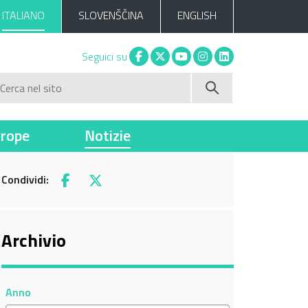
ITALIANO
SLOVENŠČINA
ENGLISH
Facebook
X
You tube
Instagram
Linkedin
Seguici su
Cerca nel sito
vrope
Notizie
Condividi:
Facebook
X
Archivio
Anno