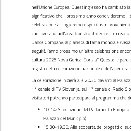
nell’Unione Europea. Quest’ingresso ha cambiato la vit
significativo che il prossimo anno condivideremo il tit
celebrazione accoglieremo ospiti illustri provenienti
che lavorano nell’area transfrontaliera e co-crean
Dance Company, al pianista di fama mondiale Alexand
seguirà l’anno prossimo un’altra celebrazione ancora
cultura 2025 Nova Gorica-Gorizia.” Queste le parole
regista della celebrazione nazionale e dell’apertura 
La celebrazione inizierà alle 20.30 davanti al Palazzo
1° canale di TV Slovenija, sul 1° canale di Radio Slov
visitatori potranno partecipare al programma che du
10-14: Simulazione del Parlamento Europeo e 
Palazzo del Municipio)
15.30-19:30: Alla scoperta dei progetti di suc