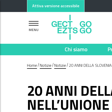
Vai al contenuto principale
Vai al footer
Attiva versione accessibile
MENU
Chi siamo
P
Home
Notizie
Notizie
20 ANNI DELLA SLOVENI
20 ANNI DEL
NELL’UNIONE