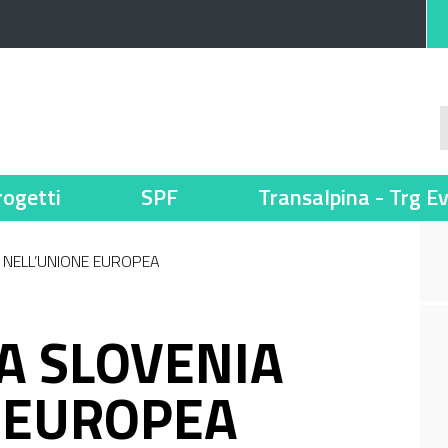
rogetti
SPF
Transalpina - Trg E
A NELL’UNIONE EUROPEA
LA SLOVENIA
 EUROPEA