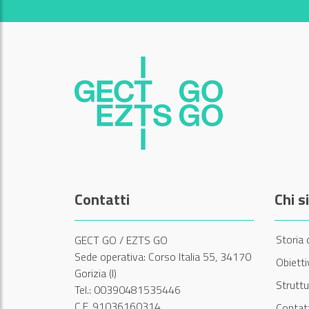
Contatti
Chi 
Storia 
GECT GO / EZTS GO
Sede operativa: Corso Italia 55, 34170
Obiett
Gorizia (I)
Struttu
Tel.: 00390481535446
C.F. 91036160314
Contatt