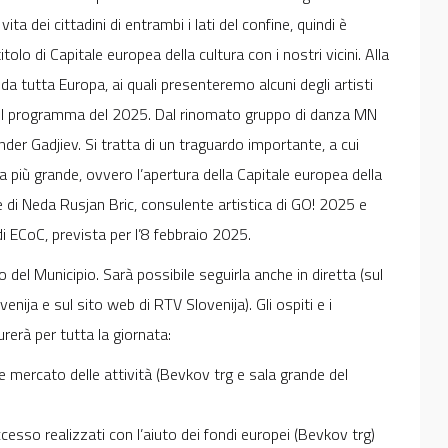
a dei cittadini di entrambi i lati del confine, quindi è
olo di Capitale europea della cultura con i nostri vicini. Alla
 da tutta Europa, ai quali presenteremo alcuni degli artisti
o il programma del 2025. Dal rinomato gruppo di danza MN
er Gadjiev. Si tratta di un traguardo importante, a cui
 più grande, ovvero l’apertura della Capitale europea della
 di Neda Rusjan Bric, consulente artistica di GO! 2025 e
di ECoC, prevista per l’8 febbraio 2025.
 del Municipio. Sarà possibile seguirla anche in diretta (sul
enija e sul sito web di RTV Slovenija). Gli ospiti e i
rerà per tutta la giornata:
mercato delle attività (Bevkov trg e sala grande del
cesso realizzati con l’aiuto dei fondi europei (Bevkov trg)