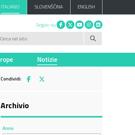
ITALIANO
SLOVENŠČINA
ENGLISH
Facebook
X
You tube
Instagram
Linkedin
Seguici su
Cerca nel sito
vrope
Notizie
Condividi:
Facebook
X
Archivio
Anno