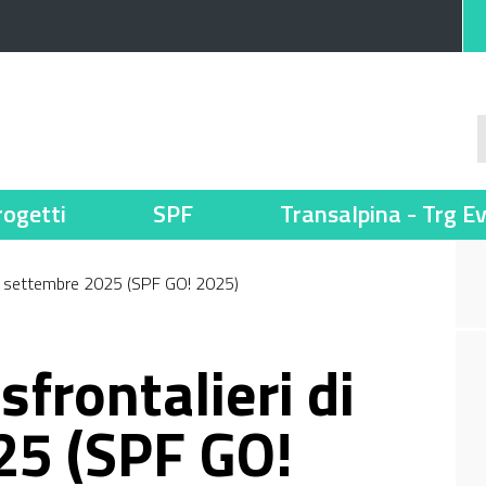
rogetti
SPF
Transalpina - Trg E
i di settembre 2025 (SPF GO! 2025)
sfrontalieri di
25 (SPF GO!