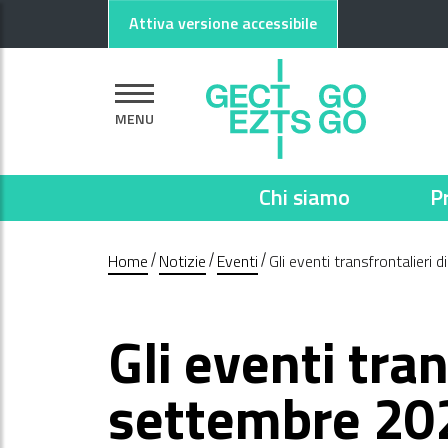
Vai al contenuto principale
Vai al footer
Attiva versione accessibile
MENU
Chi siamo
P
Home
Notizie
Eventi
Gli eventi transfrontalier
Gli eventi tran
settembre 20