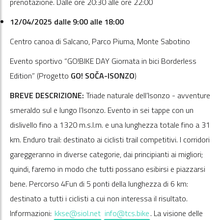
prenotazione. Dalle ore 20:30 alle ore 22:00
12/04/2025 dalle 9:00 alle 18:00
Centro canoa di Salcano, Parco Piuma, Monte Sabotino
Evento sportivo “GO!BIKE DAY Giornata in bici Borderless
Edition” (Progetto
GO! SOČA-ISONZO
)
BREVE DESCRIZIONE:
Triade naturale dell’Isonzo - avventure
smeraldo sul e lungo l’Isonzo. Evento in sei tappe con un
dislivello fino a 1320 m.s.l.m. e una lunghezza totale fino a 31
km. Enduro trail: destinato ai ciclisti trail competitivi. I corridori
gareggeranno in diverse categorie, dai principianti ai migliori;
quindi, faremo in modo che tutti possano esibirsi e piazzarsi
bene. Percorso 4Fun di 5 ponti della lunghezza di 6 km:
destinato a tutti i ciclisti a cui non interessa il risultato.
Informazioni:
kkse@siol.net
info@tcs.bike
. La visione delle