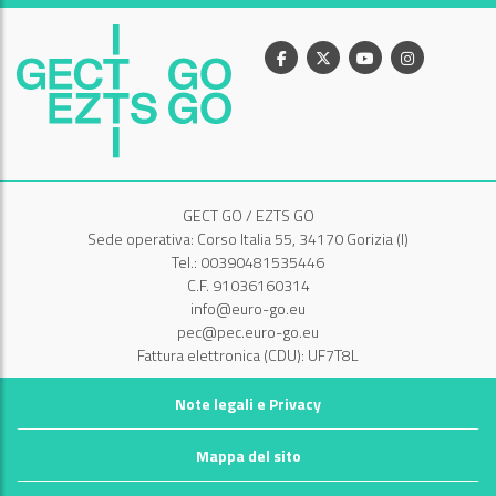
Facebook
X
Youtube
Instagram
GECT GO / EZTS GO
Sede operativa: Corso Italia 55, 34170 Gorizia (I)
Tel.: 00390481535446
C.F. 91036160314
info@euro-go.eu
pec@pec.euro-go.eu
Fattura elettronica (CDU): UF7T8L
Note legali e Privacy
Mappa del sito