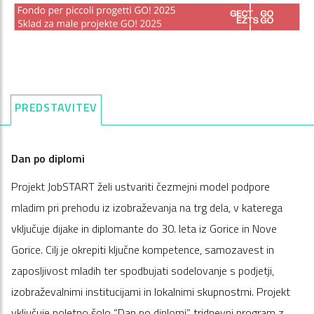
PREDSTAVITEV
Dan po diplomi
Projekt JobSTART želi ustvariti čezmejni model podpore
mladim pri prehodu iz izobraževanja na trg dela, v katerega
vključuje dijake in diplomante do 30. leta iz Gorice in Nove
Gorice. Cilj je okrepiti ključne kompetence, samozavest in
zaposljivost mladih ter spodbujati sodelovanje s podjetji,
izobraževalnimi institucijami in lokalnimi skupnostmi. Projekt
vključuje poletno šolo “Dan po diplomi”, tridnevni program z