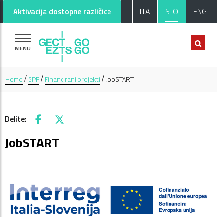
Pojdi na glavno vsebino
Pojdi na nogo strani
Aktivacija dostopne različice
ITA
SLO
ENG
MENU
Home
SPF
Financirani projekti
JobSTART
Delite:
Facebook
X
JobSTART