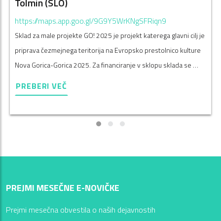
Tolmin (SLO)
https://maps.app.goo.gl/9G9Y5WrKNgSFRiqn9
Sklad za male projekte GO! 2025 je projekt katerega glavni cilj je
priprava čezmejnega teritorija na Evropsko prestolnico kulture
Nova Gorica-Gorica 2025. Za financiranje v sklopu sklada se …
PREBERI VEČ
PREJMI MESEČNE E-NOVIČKE
Prejmi mesečna obvestila o naših dejavnostih