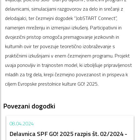
delavnicami, simulacijami razgovorov za delo in srečanji z
delodajalci, ter čezmejni dogodek “JobSTART Connect”,
namenjen mreženju in izmenjavi izkušenj. Participativni in
dvojezični pristop omogoča premagovanje jezikovnih in
kulturnih ovir ter povezuje teoretično izobraževanje s
praktičnimi izkušnjami v enem čezmejnem programu. Projekt
uvaja ponovljiv in trajnosten model, ki izboljšuje pripravljenost
mladih za trg dela, krepi čezmejno povezanost in prispeva k
ciljem Evropske prestolnice kulture GO! 2025.
Povezani dogodki
08.04.2024
Delavnica SPF GO! 2025 razpis št. 02/2024 -