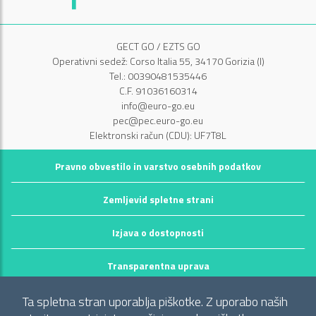
GECT GO / EZTS GO
Operativni sedež: Corso Italia 55, 34170 Gorizia (I)
Tel.: 00390481535446
C.F. 91036160314
info@euro-go.eu
pec@pec.euro-go.eu
Elektronski račun (CDU): UF7T8L
Pravno obvestilo in varstvo osebnih podatkov
Zemljevid spletne strani
Izjava o dostopnosti
Transparentna uprava
©2026 GECT GO / EZTS GO
Ta spletna stran uporablja piškotke. Z uporabo naših
Realizzato da infoFactory Web Agency.