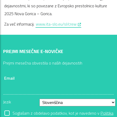
dejavnostmi, ki so povezane z Evropsko prestolnico kulture
2025 Nova Gorica – Gorica.
, opens in a new windo
Za
več
informacij
:
www.ita-slo.eu/sl/crew
PREJMI MESEČNE E-NOVIČKE
Prejmi mesečna obvestila o naših dejavnostih
Email
Jezik
Soglašam z obdelavo podatkov, kot je navedeno v
Politika