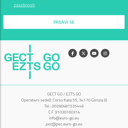
zasebnosti
PRIJAVI SE
Facebook
X
Youtube
Instagram
GECT GO / EZTS GO
Operativni sedež: Corso Italia 55, 34170 Gorizia (I)
Tel.: 00390481535446
C.F. 91036160314
info@euro-go.eu
pec@pec.euro-go.eu