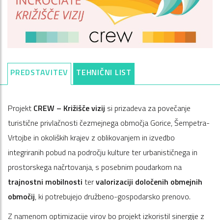
PREDSTAVITEV
TEHNIČNI LIST
Projekt
CREW – Križišče vizij
si prizadeva za povečanje
turistične privlačnosti čezmejnega območja Gorice, Šempetra-
Vrtojbe in okoliških krajev z oblikovanjem in izvedbo
integriranih pobud na področju kulture ter urbanističnega in
prostorskega načrtovanja, s posebnim poudarkom na
trajnostni mobilnosti
ter
valorizaciji določenih
obmejnih
območij
, ki potrebujejo družbeno-gospodarsko prenovo.
Z namenom optimizacije virov bo projekt izkoristil sinergije z