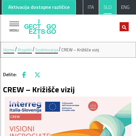
Pojdi na glavno vsebino
Pojdi na nogo strani
Aktivacija dostopne različice
ITA
SLO
ENG
MENU
Home
Projekti
Sodelovanja
CREW – Križišče vizij
Delite:
Facebook
X
CREW – Križišče vizij