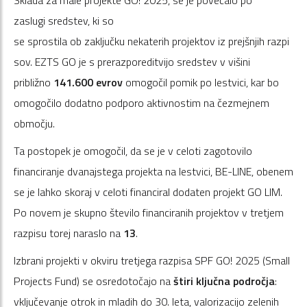
zaslugi sredstev, ki so
se sprostila ob zaključku nekaterih projektov iz prejšnjih razpi
sov. EZTS GO je s prerazporeditvijo sredstev v višini
približno
141.600 evrov
omogočil pomik po lestvici, kar bo
omogočilo dodatno podporo aktivnostim na čezmejnem
območju.
Ta postopek je omogočil, da se je v celoti zagotovilo
financiranje dvanajstega projekta na lestvici, BE-LINE, obenem
se je lahko skoraj v celoti financiral dodaten projekt GO LIM.
Po novem je skupno število financiranih projektov v tretjem
razpisu torej naraslo na
13
.
Izbrani projekti v okviru tretjega razpisa SPF GO! 2025 (Small
Projects Fund) se osredotočajo na
štiri ključna področja
:
vključevanje otrok in mladih do 30. leta, valorizacijo zelenih