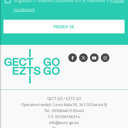
Soglašam z obdelavo podatkov, kot je navedeno v
Politika
zasebnosti
PRIJAVI SE
Facebook
X
Youtube
Instagram
GECT GO / EZTS GO
Operativni sedež: Corso Italia 55, 34170 Gorizia (I)
Tel.: 00390481535446
C.F. 91036160314
info@euro-go.eu