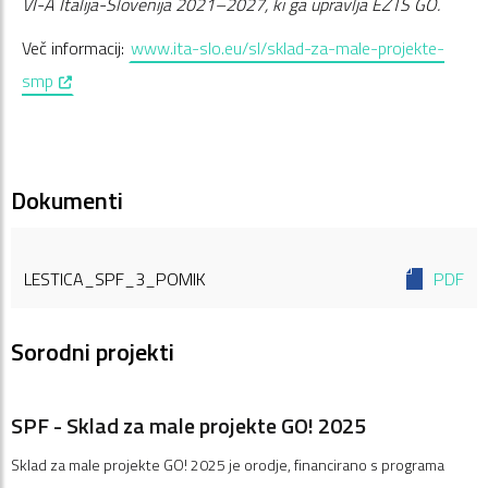
VI-A Italija-Slovenija 2021–2027, ki ga upravlja EZTS GO.
Več informacij:
www.ita-slo.eu/sl/sklad-za-male-projekte-
, opens in a new window
smp
Dokumenti
LESTICA_SPF_3_POMIK
PDF
Sorodni projekti
SPF - Sklad za male projekte GO! 2025
Sklad za male projekte GO! 2025 je orodje, financirano s programa