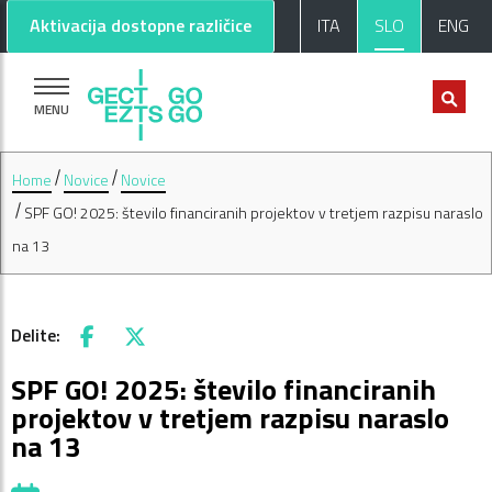
Pojdi na glavno vsebino
Pojdi na nogo strani
Aktivacija dostopne različice
ITA
SLO
ENG
MENU
Home
Novice
Novice
SPF GO! 2025: število financiranih projektov v tretjem razpisu naraslo
na 13
Delite:
Facebook
X
SPF GO! 2025: število financiranih
projektov v tretjem razpisu naraslo
na 13