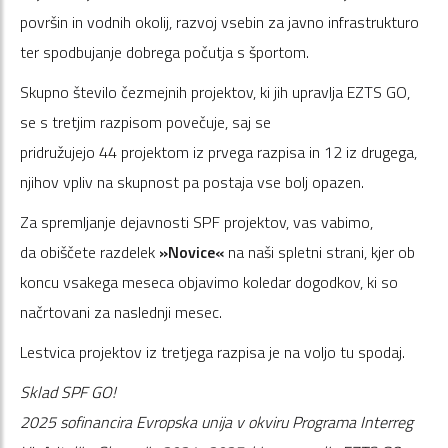
površin in vodnih okolij, razvoj vsebin za javno infrastrukturo
ter spodbujanje dobrega počutja s športom.
Skupno število čezmejnih projektov, ki jih upravlja EZTS GO,
se s tretjim razpisom povečuje, saj se
pridružujejo 44 projektom iz prvega razpisa in 12 iz drugega,
njihov vpliv na skupnost pa postaja vse bolj opazen.
Za spremljanje dejavnosti SPF projektov, vas vabimo,
da obiščete razdelek
»Novice«
na naši spletni strani, kjer ob
koncu vsakega meseca objavimo koledar dogodkov, ki so
načrtovani za naslednji mesec.
Lestvica projektov iz tretjega razpisa je na voljo tu spodaj.
Sklad SPF GO!
2025 sofinancira Evropska unija v okviru Programa Interreg