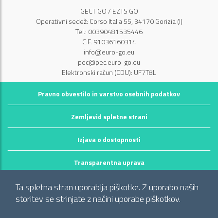
GECT GO / EZTS GO
Operativni sedež: Corso Italia 55, 34170 Gorizia (I)
Tel.: 00390481535446
C.F. 91036160314
info@euro-go.eu
pec@pec.euro-go.eu
Elektronski račun (CDU): UF7T8L
Pravno obvestilo in varstvo osebnih podatkov
Zemljevid spletne strani
Izjava o dostopnosti
Transparentna uprava
©2026 GECT GO / EZTS GO
Ta spletna stran uporablja piškotke. Z uporabo naših
Realizzato da infoFactory Web Agency.
storitev se strinjate z načini uporabe piškotkov.
Evropsko združenje za teritorialno sodelovanje