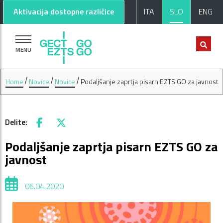
Pojdi na glavno vsebino
Pojdi na nogo strani
Aktivacija dostopne različice
ITA
SLO
ENG
MENU
Home
Novice
Novice
Podaljšanje zaprtja pisarn EZTS GO za javnost
Delite:
Facebook
X
Podaljšanje zaprtja pisarn EZTS GO za
javnost
06.04.2020