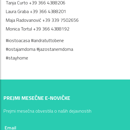
Tanja Curto +39 366 4388206
Laura Graba +39 366 4388201
Maja Radovanović +39 339 7502656
Monica Tortul +39 366 4388192
#iostoacasa #andratuttobene
#ostajamdoma #jazostanemdoma
#stayhome
PREJMI MESEČNE E-NOVIČKE
Prejmi mesečna obvestila o naših dejavnostih
Email