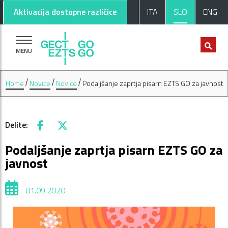
Pojdi na glavno vsebino
Pojdi na nogo strani
Aktivacija dostopne različice
ITA
SLO
ENG
MENU
Home
Novice
Novice
Podaljšanje zaprtja pisarn EZTS GO za javnost
Delite:
Facebook
X
Podaljšanje zaprtja pisarn EZTS GO za
javnost
01.09.2020