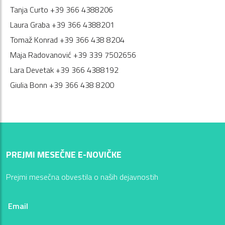
Tanja Curto +39 366 4388206
Laura Graba +39 366 4388201
Tomaž Konrad +39 366 438 8204
Maja Radovanović +39 339 7502656
Lara Devetak +39 366 4388192
Giulia Bonn +39 366 438 8200
PREJMI MESEČNE E-NOVIČKE
Prejmi mesečna obvestila o naših dejavnostih
Email