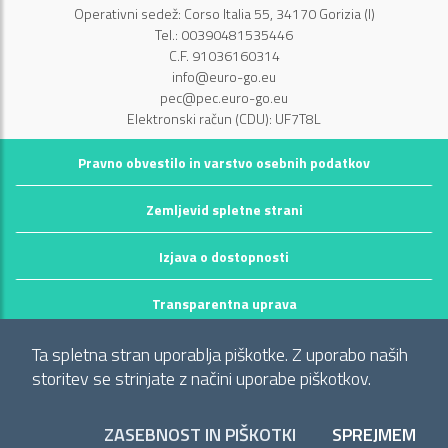
Operativni sedež: Corso Italia 55, 34170 Gorizia (I)
Tel.: 00390481535446
C.F. 91036160314
info@euro-go.eu
pec@pec.euro-go.eu
Elektronski račun (CDU): UF7T8L
Pravno obvestilo in varstvo osebnih podatkov
Zemljevid spletne strani
Izjava o dostopnosti
Transparentna uprava
©2026 GECT GO / EZTS GO
Ta spletna stran uporablja piškotke. Z uporabo naših
Realizzato da infoFactory Web Agency.
storitev se strinjate z načini uporabe piškotkov.
Evropsko združenje za teritorialno sodelovanje
"Območje občin: Comune di Gorizia (I), Mestna občina Nova Gorica
ZASEBNOST IN PIŠKOTKI
SPREJMEM
PIŠ