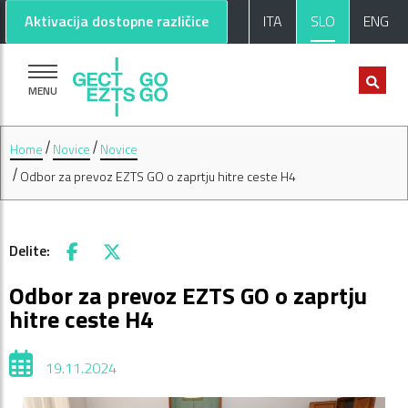
Pojdi na glavno vsebino
Pojdi na nogo strani
Aktivacija dostopne različice
ITA
SLO
ENG
MENU
Home
Novice
Novice
Odbor za prevoz EZTS GO o zaprtju hitre ceste H4
Delite:
Facebook
X
Odbor za prevoz EZTS GO o zaprtju
hitre ceste H4
19.11.2024