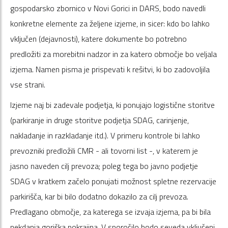
gospodarsko zbornico v Novi Gorici in DARS, bodo navedli
konkretne elemente za željene izjeme, in sicer: kdo bo lahko
vključen (dejavnosti), katere dokumente bo potrebno
predložiti za morebitni nadzor in za katero območje bo veljala
izjema. Namen pisma je prispevati k rešitvi, ki bo zadovoljila
vse strani.
Izjeme naj bi zadevale podjetja, ki ponujajo logistične storitve
(parkiranje in druge storitve podjetja SDAG, carinjenje,
nakladanje in razkladanje itd.). V primeru kontrole bi lahko
prevozniki predložili CMR - ali tovorni list -, v katerem je
jasno naveden cilj prevoza; poleg tega bo javno podjetje
SDAG v kratkem začelo ponujati možnost spletne rezervacije
parkirišča, kar bi bilo dodatno dokazilo za cilj prevoza.
Predlagano območje, za katerega se izvaja izjema, pa bi bila
nekdanja goriška pokrajina. V sporočilo bodo seveda vključeni