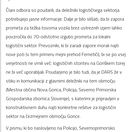
Člani odbora so poudarili, da deležniki logističnega sektorja
potrebujejo jasne informacije. Dalje je bilo slišati, da bi zapora
prometa za težka tovorna vozila brez ustreznih izjem lahko
povzročila do 70-odstotno izgubo prometa za lokalni
logistični sektor. Prevozniki, ki bi zaradi zapore morali najti
nove poti (v tem primeru mejni prehod Fernetiči), bi se po vsej
verjetnosti ne vrnili več: logističnih storitev na Goriškem torej
ne bi več uporabljali. Poudarjeno je bilo tudi, da je DARS že v
stiku in komunikaciji z glavnimi deležniki na tem območju
(Mestna občina Nova Gorica, Policija, Severno Primorska
Gospodarska zbornica Slovenije), s katerimi je pripravljen v
konstruktivnem duhu najti konkretne rešitve za logistični
sektor na čezmejnem območju Gorice.
V pismu, ki bo naslovljeno na Policijo, Severnoprimorsko