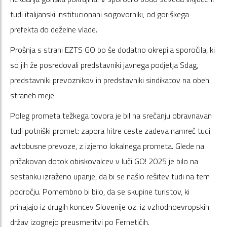
tudi italijanski institucionani sogovorniki, od goriškega
prefekta do deželne vlade.
Prošnja s strani EZTS GO bo še dodatno okrepila sporočila, ki
so jih že posredovali predstavniki javnega podjetja Sdag,
predstavniki prevoznikov in predstavniki sindikatov na obeh
straneh meje.
Poleg prometa težkega tovora je bil na srečanju obravnavan
tudi potniški promet: zapora hitre ceste zadeva namreč tudi
avtobusne prevoze, z izjemo lokalnega prometa. Glede na
pričakovan dotok obiskovalcev v luči GO! 2025 je bilo na
sestanku izraženo upanje, da bi se našlo rešitev tudi na tem
področju. Pomembno bi bilo, da se skupine turistov, ki
prihajajo iz drugih koncev Slovenije oz. iz vzhodnoevropskih
držav izognejo preusmeritvi po Fernetičih.