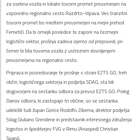
za osebna vozila in lokalni tovorni promet preusmerjen na
vzporedno regionalno cesto Razdrto–Vipava. Ves tranzitni
tovorni promet bo medtem preusmerjen na mejni prehod
Fernetiči. Da bi omejili posledice te zapore na čezmejni
logistični sektor, prošnja zadeva izjemo od prepovedi, pri
čemer bi bila tovorna vozila z ustreznim dovoljenjem
preusmerjena na regionalno cesto.
Priprava in posredovanje te prošnje s strani EZTS GO, treh
občin, logističnega sektorja in podjetja SDAG, sta bili
dogovorjeni na sestanku odbora za prevoz EZTS GO. Poleg
članov odbora, ki zastopajo tri občine, so se sestanka
udeležili tudi župan Gorice Rodolfo Ziberna, direktor podjetja
Sdag Giuliano Grendene in predstavnik interesnega združenja
logistov in špediterjev FVG v Rimu (Anasped) Christian
Spanò.