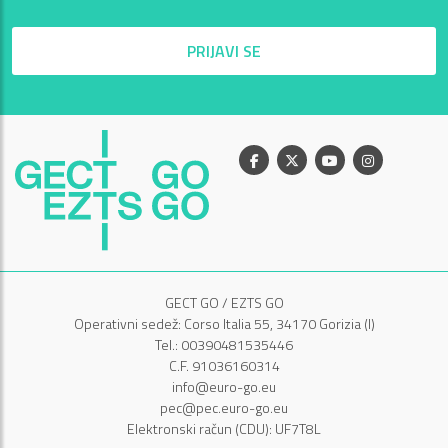
PRIJAVI SE
Facebook
X
Youtube
Instagram
GECT GO / EZTS GO
Operativni sedež: Corso Italia 55, 34170 Gorizia (I)
Tel.: 00390481535446
C.F. 91036160314
info@euro-go.eu
pec@pec.euro-go.eu
Elektronski račun (CDU): UF7T8L