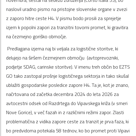
naslovil uradno pismo na pristojne slovenske organe v zvezi
z zaporo hitre ceste H4. V pismu bodo prosili za sprejetje
izjem k popolni zapori za tranzitni tovorni promet, ki gravitira
na čezmejno goriško območje.
Predlagana izjema naj bi veljala za logistične storitve, ki
delujejo na širšem čezmejnem območju (avtoprevozniki,
podjetje SDAG, carinske storitve). V imenu treh občin bo EZTS
GO tako zastopal prošnje logističnega sektorja in tako skušal
ublažiti gospodarske posledice zapore H4. Ta je, kot je znano,
načrtovana od začetka decembra 2024 do leta 2026 za
avtocestni odsek od Razdrtega do Vipavskega križa (v smeri
Nove Gorice), v več fazah in z različnimi režimi zapor. Zlasti
problematična z vidika zapore ceste za tranzit je prva faza, ki
bo predvidoma potekala 58 tednov, ko bo promet proti Vipavi