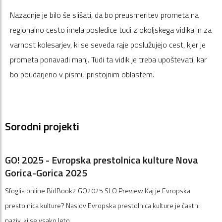
Nazadnje je bilo še slišati, da bo preusmeritev prometa na
regionalno cesto imela posledice tudi z okoljskega vidika in za
varnost kolesarjev, ki se seveda raje poslužujejo cest, kjer je
prometa ponavadi manj. Tudi ta vidik je treba upoštevati, kar
bo poudarjeno v pismu pristojnim oblastem.
Sorodni projekti
GO! 2025 - Evropska prestolnica kulture Nova
Gorica-Gorica 2025
Sfoglia online BidBook2 GO2025 SLO Preview Kaj je Evropska
prestolnica kulture? Naslov Evropska prestolnica kulture je častni
naziv, ki se vsako leto …