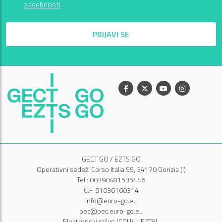
zasebnosti
PRIJAVI SE
Facebook
X
Youtube
Instagram
GECT GO / EZTS GO
Operativni sedež: Corso Italia 55, 34170 Gorizia (I)
Tel.: 00390481535446
C.F. 91036160314
info@euro-go.eu
pec@pec.euro-go.eu
Elektronski račun (CDU): UF7T8L