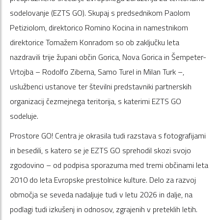
sodelovanje (EZTS GO). Skupaj s predsednikom Paolom
Petiziolom, direktorico Romino Kocina in namestnikom
direktorice Tomažem Konradom so ob zaključku leta
nazdravili trije župani občin Gorica, Nova Gorica in Šempeter-
Vrtojba – Rodolfo Ziberna, Samo Turel in Milan Turk –,
uslužbenci ustanove ter številni predstavniki partnerskih
organizacij čezmejnega teritorija, s katerimi EZTS GO
sodeluje.
Prostore GO! Centra je okrasila tudi razstava s fotografijami
in besedili, s katero se je EZTS GO sprehodil skozi svojo
zgodovino – od podpisa sporazuma med tremi občinami leta
2010 do leta Evropske prestolnice kulture. Delo za razvoj
območja se seveda nadaljuje tudi v letu 2026 in dalje, na
podlagi tudi izkušenj in odnosov, zgrajenih v preteklih letih.