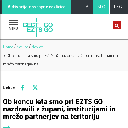
Pojdi na glavno vsebino
Pojdi na nogo strani
Aktivacija dostopne različice
ITA
SLO
ENG
MENU
Home
Novice
Novice
Ob koncu leta smo pri EZTS GO nazdravili z župani, institucijami in
mrežo partnerjev na …
Delite:
Facebook
X
Ob koncu leta smo pri EZTS GO
nazdravili z župani, institucijami in
mrežo partnerjev na teritoriju