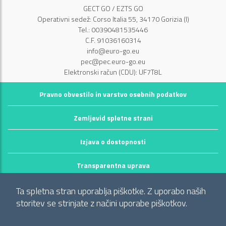
GECT GO / EZTS GO
Operativni sedež: Corso Italia 55, 34170 Gorizia (I)
Tel.: 00390481535446
C.F. 91036160314
info@euro-go.eu
pec@pec.euro-go.eu
Elektronski račun (CDU): UF7T8L
Pravno obvestilo in varstvo osebnih podatkov
Zemljevid spletne strani
Izjava o dostopnosti
Transparentna uprava
©2026 GECT GO / EZTS GO
Ta spletna stran uporablja piškotke. Z uporabo naših
Realizzato da infoFactory Web Agency.
storitev se strinjate z načini uporabe piškotkov.
Evropsko združenje za teritorialno sodelovanje