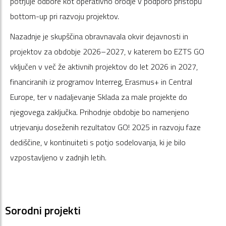
potrjuje odbore kot operativno orodje v podporo pristopu
bottom-up pri razvoju projektov.
Nazadnje je skupščina obravnavala okvir dejavnosti in
projektov za obdobje 2026–2027, v katerem bo EZTS GO
vključen v več že aktivnih projektov do let 2026 in 2027,
financiranih iz programov Interreg, Erasmus+ in Central
Europe, ter v nadaljevanje Sklada za male projekte do
njegovega zaključka. Prihodnje obdobje bo namenjeno
utrjevanju doseženih rezultatov GO! 2025 in razvoju faze
dediščine, v kontinuiteti s potjo sodelovanja, ki je bilo
vzpostavljeno v zadnjih letih.
Sorodni projekti