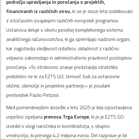
področju upravljanja in poročanja o projektih,
financiranih iz različnih virov,
ki se je skozi leta izoblikovalo
z istočasnim izvajanjem različnih evropskih programov.
Ustanova deluje v okviru posebej kompleksnega sistema
analitičnega računovodstva, ki ga spremljajo nadzorni organi,
kar zagotavlja sledljivost izdatkov, skladnost z različno
veljavno zakonodajo in administrativno pravilnost postopkov
poročanja. »To strokovno znanje predstavlja strateško
pridobitev ne le za EZTS GO, temveč tudi za ustanovne
občine, območje in projektne partnerje,« je poudaril
predsednik Paolo Petiziol.
Med pomembnejšimi dosežki v letu 2025 je bila izpostavljena
uspešno izpeljana
prenova Trga Evrope
, ki jo je EZTS GO
izvedel v vlogi naročnika in koordinatorja, s skupno
vrednostjo, ki presega 4,2 milijona evrov. Del razprave je bil