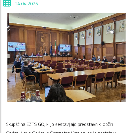
24.04.2026
Skupščina EZTS GO, ki jo sestavljajo predstavniki občin
Gorica, Nova Gorica in Šempeter-Vrtojba, se je sestala v