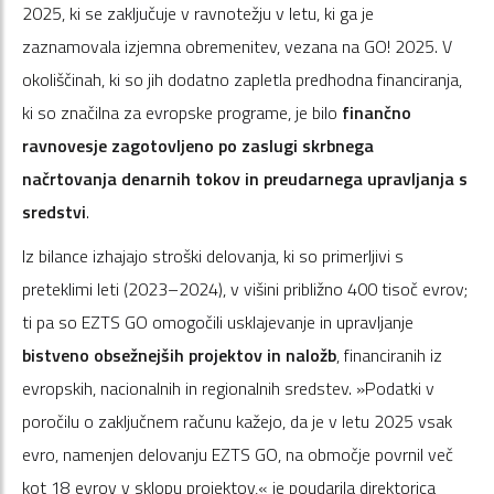
2025, ki se zaključuje v ravnotežju v letu, ki ga je
zaznamovala izjemna obremenitev, vezana na GO! 2025. V
okoliščinah, ki so jih dodatno zapletla predhodna financiranja,
ki so značilna za evropske programe, je bilo
finančno
ravnovesje zagotovljeno po zaslugi skrbnega
načrtovanja denarnih tokov in preudarnega upravljanja s
sredstvi
.
Iz bilance izhajajo stroški delovanja, ki so primerljivi s
preteklimi leti (2023–2024), v višini približno 400 tisoč evrov;
ti pa so EZTS GO omogočili usklajevanje in upravljanje
bistveno obsežnejših projektov in naložb
, financiranih iz
evropskih, nacionalnih in regionalnih sredstev. »Podatki v
poročilu o zaključnem računu kažejo, da je v letu 2025 vsak
evro, namenjen delovanju EZTS GO, na območje povrnil več
kot 18 evrov v sklopu projektov,« je poudarila direktorica