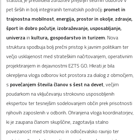
pet širših in bolj integriranih tematskih področij:
promet in
trajnostna mobilnost
,
energija, prostor in okolje
,
zdravje,
šport in dobro počutje
,
izobraževanje, usposabljanje,
univerza
in
kultura, gospodarstvo in turizem
. Nova
struktura spodbuja bolj prečni pristop k javnim politikam ter
večjo usklajenost med strateškim načrtovanjem, operativnim
projektiranjem in dejavnostmi EZTS GO. Hkrati je bila
okrepljena vloga odborov kot prostora za dialog z območjem,
s
povečanjem števila članov s šest na devet
, večjim
poudarkom na vključevanju strokovno usposobljenih
ekspertov ter tesnejšim sodelovanjem občin prek prisotnosti
njihovih zaposlenih v odborih. Ohranjena vloga koordinatorjev,
ki je zaupana članom skupščine, zagotavlja stalno
povezanost med strokovno in odločevalsko ravnjo ter