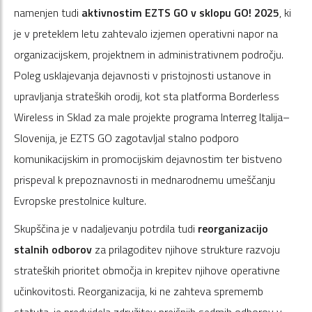
namenjen tudi
aktivnostim EZTS GO v sklopu GO! 2025
, ki
je v preteklem letu zahtevalo izjemen operativni napor na
organizacijskem, projektnem in administrativnem področju.
Poleg usklajevanja dejavnosti v pristojnosti ustanove in
upravljanja strateških orodij, kot sta platforma Borderless
Wireless in Sklad za male projekte programa Interreg Italija–
Slovenija, je EZTS GO zagotavljal stalno podporo
komunikacijskim in promocijskim dejavnostim ter bistveno
prispeval k prepoznavnosti in mednarodnemu umeščanju
Evropske prestolnice kulture.
Skupščina je v nadaljevanju potrdila tudi
reorganizacijo
stalnih odborov
za prilagoditev njihove strukture razvoju
strateških prioritet območja in krepitev njihove operativne
učinkovitosti. Reorganizacija, ki ne zahteva sprememb
statuta, je predvidela združitev prejšnjih sedmih odborov v