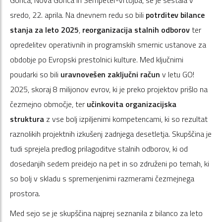
sredo, 22. aprila. Na dnevnem redu so bili
potrditev bilance
stanja za leto 2025
,
reorganizacija stalnih odborov
ter
opredelitev operativnih in programskih smernic ustanove za
obdobje po Evropski prestolnici kulture. Med ključnimi
poudarki so bili
uravnovešen zaključni račun
v letu GO!
2025, skoraj 8 milijonov evrov, ki je preko projektov prišlo na
čezmejno območje, ter
učinkovita organizacijska
struktura
z vse bolj izpiljenimi kompetencami, ki so rezultat
raznolikih projektnih izkušenj zadnjega desetletja. Skupščina je
tudi sprejela predlog prilagoditve stalnih odborov, ki od
dosedanjih sedem preidejo na pet in so združeni po temah, ki
so bolj v skladu s spremenjenimi razmerami čezmejnega
prostora.
Med sejo se je skupščina najprej seznanila z bilanco za leto