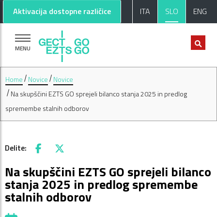
Pojdi na glavno vsebino
Pojdi na nogo strani
Aktivacija dostopne različice
ITA
SLO
ENG
MENU
Home
Novice
Novice
Na skupščini EZTS GO sprejeli bilanco stanja 2025 in predlog
spremembe stalnih odborov
Delite:
Facebook
X
Na skupščini EZTS GO sprejeli bilanco
stanja 2025 in predlog spremembe
stalnih odborov