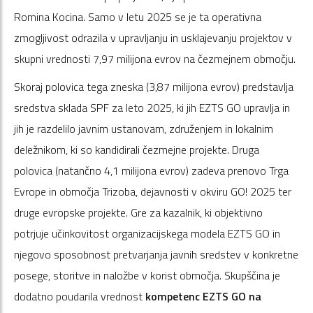
Romina Kocina. Samo v letu 2025 se je ta operativna
zmogljivost odrazila v upravljanju in usklajevanju projektov v
skupni vrednosti 7,97 milijona evrov na čezmejnem območju.
Skoraj polovica tega zneska (3,87 milijona evrov) predstavlja
sredstva sklada SPF za leto 2025, ki jih EZTS GO upravlja in
jih je razdelilo javnim ustanovam, združenjem in lokalnim
deležnikom, ki so kandidirali čezmejne projekte. Druga
polovica (natančno 4,1 milijona evrov) zadeva prenovo Trga
Evrope in območja Trizoba, dejavnosti v okviru GO! 2025 ter
druge evropske projekte. Gre za kazalnik, ki objektivno
potrjuje učinkovitost organizacijskega modela EZTS GO in
njegovo sposobnost pretvarjanja javnih sredstev v konkretne
posege, storitve in naložbe v korist območja. Skupščina je
dodatno poudarila vrednost
kompetenc EZTS GO na