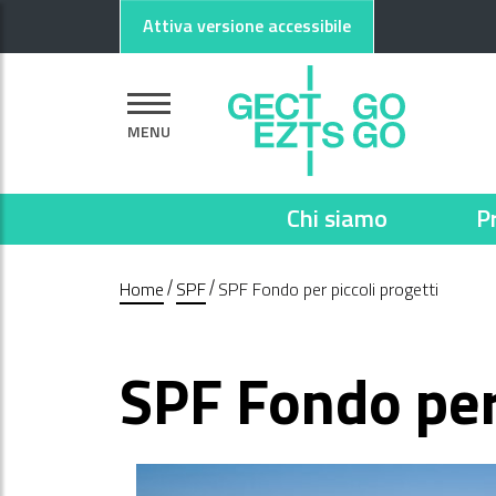
Vai al contenuto principale
Vai al footer
Attiva versione accessibile
MENU
Chi siamo
P
Home
SPF
SPF Fondo per piccoli progetti
SPF Fondo per 