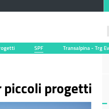
rogetti
SPF
Transalpina - Trg E
piccoli progetti