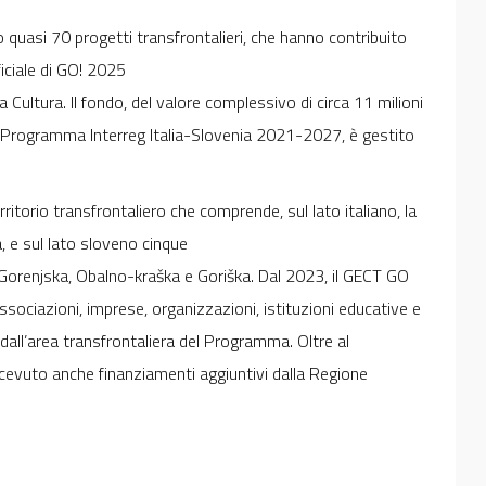
 quasi 70 progetti transfrontalieri, che hanno contribuito
ficiale di GO! 2025
la Cultura. Il fondo, del valore complessivo di circa 11 milioni
il Programma Interreg Italia-Slovenia 2021-2027, è gestito
ritorio transfrontaliero che comprende, sul lato italiano, la
a, e sul lato sloveno cinque
Gorenjska, Obalno-kraška e Goriška. Dal 2023, il GECT GO
ssociazioni, imprese, organizzazioni, istituzioni educative e
i dall’area transfrontaliera del Programma. Oltre al
cevuto anche finanziamenti aggiuntivi dalla Regione