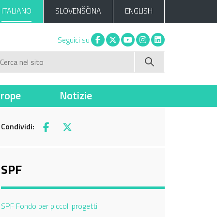
ITALIANO
SLOVENŠČINA
ENGLISH
Facebook
X
You tube
Instagram
Linkedin
Seguici su
Cerca nel sito
vrope
Notizie
Condividi:
Facebook
X
SPF
Current Page:
SPF Fondo per piccoli progetti