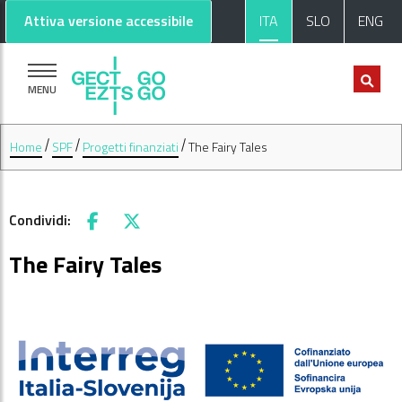
Vai al contenuto principale
Vai al footer
Attiva versione accessibile
ITA
SLO
ENG
MENU
Home
SPF
Progetti finanziati
The Fairy Tales
Condividi:
Facebook
X
The Fairy Tales