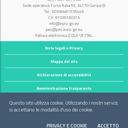
Sede operativa: Corso Italia 55, 34170 Gorizia (I)
Tel.: 00390481535446
C.F. 91036160314
info@euro-go.eu
pec@pec.euro-go.eu
Fattura elettronica (CDU): UF7T8L
Note legali e Privacy
Mappa del sito
Dichiarazione di accessibilità
Amministrazione trasparente
©2026 GECT GO / EZTS GO
Questo sito utilizza cookie. Utilizzando i nostri servizi,
Realizzato da infoFactory Web Agency.
si accettano le modalità d'uso dei cookie.
Gruppo europeo di cooperazione territoriale
"Territorio dei comuni: Comune di Gorizia (I), Mestna občina Nova
PRIVACY E COOKIE
ACCETTO
I CO