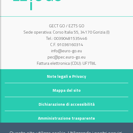
GECT GO / EZTS GO
Sede operativa: Corso Italia 55, 34170 Gorizia (I)
Tel.: 00390481535446
C.F. 91036160314
info@euro-go.eu
pec@pec.euro-go.eu
Fattura elettronica (CDU): UF7T8L
Note legali e Privacy
Mappa del sito
Dichiarazione di accessibilità
Amministrazione trasparente
©2026 GECT GO / EZTS GO