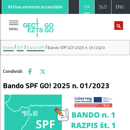
Vai al contenuto principale
Vai al footer
Attiva versione accessibile
ITA
SLO
ENG
MENU
Home
SPF
Bandi SPF
Bando SPF GO! 2025 n. 01/2023
Condividi:
Facebook
X
Bando SPF GO! 2025 n. 01/2023