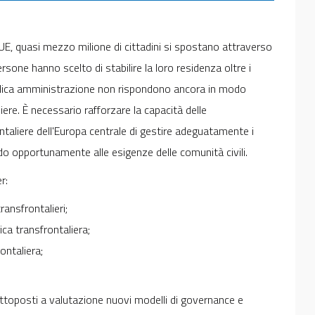
l'UE, quasi mezzo milione di cittadini si spostano attraverso
persone hanno scelto di stabilire la loro residenza oltre i
pubblica amministrazione non rispondono ancora in modo
iere. È necessario rafforzare la capacità delle
ontaliere dell'Europa centrale di gestire adeguatamente i
ndo opportunamente alle esigenze delle comunità civili.
er:
ransfrontalieri;
gica transfrontaliera;
ontaliera;
ttoposti a valutazione nuovi modelli di governance e