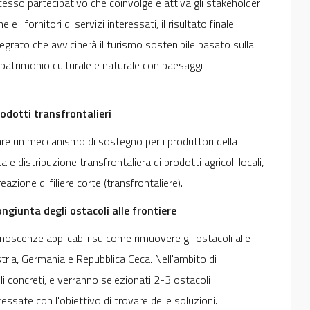
ocesso partecipativo che coinvolge e attiva gli stakeholder
e e i fornitori di servizi interessati, il risultato finale
tegrato che avvicinerà il turismo sostenibile basato sulla
di patrimonio culturale e naturale con paesaggi
odotti transfrontalieri
lutare un meccanismo di sostegno per i produttori della
 e distribuzione transfrontaliera di prodotti agricoli locali,
reazione di filiere corte (transfrontaliere).
ngiunta degli ostacoli alle frontiere
 conoscenze applicabili su come rimuovere gli ostacoli alle
ustria, Germania e Repubblica Ceca. Nell'ambito di
li concreti, e verranno selezionati 2-3 ostacoli
ressate con l'obiettivo di trovare delle soluzioni.