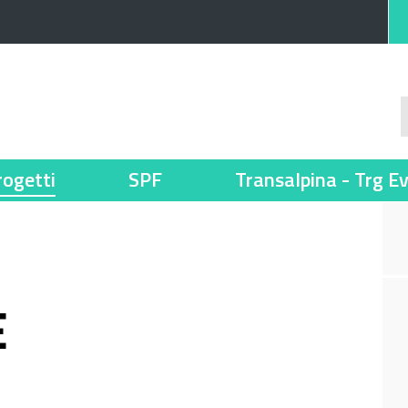
rogetti
SPF
Transalpina - Trg E
E