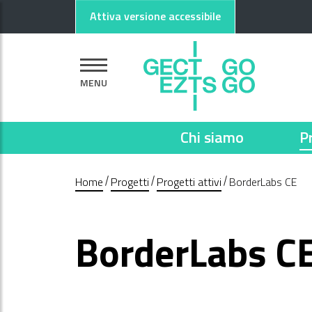
Vai al contenuto principale
Vai al footer
Attiva versione accessibile
MENU
Chi siamo
P
Home
Progetti
Progetti attivi
BorderLabs CE
BorderLabs C