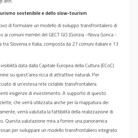
i altri.
turismo sostenibile e dello slow-tourism
tivo di formulare un modello di sviluppo transfrontaliero di
olo ai comuni membri del GECT GO (Gorizia –Nova Gorica -
a tra Slovenia e Italia, composta da 27 comuni italiani e 13
 visibilità data dalla Capitale Europea della Cultura (ECoC)
ne su quest'area ricca di attrattive naturali. Per
cciato di un'estesa rete ciclabile transfrontaliera
denti esigenze di investimento. A supporto di questo
iclette, che verrà utilizzata anche per la mappatura dei
elamente, verrà valutata la fattibilità della realizzazione di
liero. Questa valutazione mira a fornire una panoramica
cessari per sviluppare un modello transfrontaliero integrato