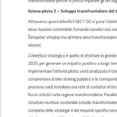
transfrontaliere perché si possa imparare gli uni dagl
Azione pilota 3 – Sviluppo transfrontaliero del 
Attraverso quest’attività il GECT GO si pone l’obiet
slow-tourism sostenibile, fornendo benefici non s
Šempeter Vrtojba) ma all’intera area transfrontalier
sloveni.
L'obiettivo strategico è quello di sfruttare la grande
2025, per generare un impatto positivo a lungo termi
implementare l'attività pilota, verrà analizzato il tra
comprensiva di bike sharing pubblico e le corrispon
processo sarà installata una rete di contatori di bic
flussi ciclistici nella regione transfrontaliera. Parall
strutture ricettive sostenibili a livello transfronta
completa delle strategie e dei requisiti specifici ne