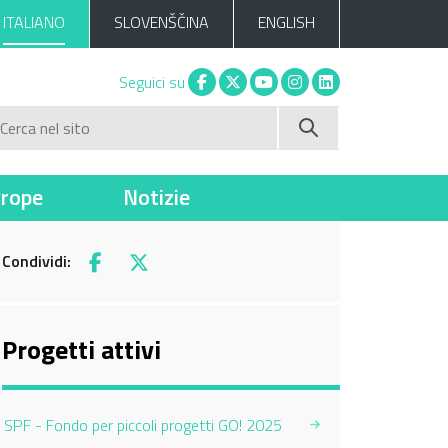
ITALIANO
SLOVENŠČINA
ENGLISH
Facebook
X
You tube
Instagram
Linkedin
Seguici su
Cerca nel sito
vrope
Notizie
Condividi:
Facebook
X
Progetti attivi
SPF - Fondo per piccoli progetti GO! 2025