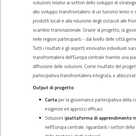
soluzioni relativi ai settori dello sviluppo di strate
allo sviluppo transfrontaliero di un turismo lento e 
prodotti locali e alla riduzione degli ostacoli alle fro
scambio transnazionale. Grazie al progetto, la gover
nelle regioni partecipanti - dal livello delle città g
Tutti i risultati e gli aspetti innovativi individuati 
transfrontaliera dell'Europa centrale tramite una p
diffusione delle soluzioni. Come risultato del prog
partecipativa transfrontaliera integrata, e abbozzat
Output di progetto
Carta
per la governance partecipativa della co
esigenze ed approcci efficaci;
Soluzioni (
piattaforma di apprendimento m
nell'Europa centrale, riguardanti i settori dell
della gestione degli ostacoli;