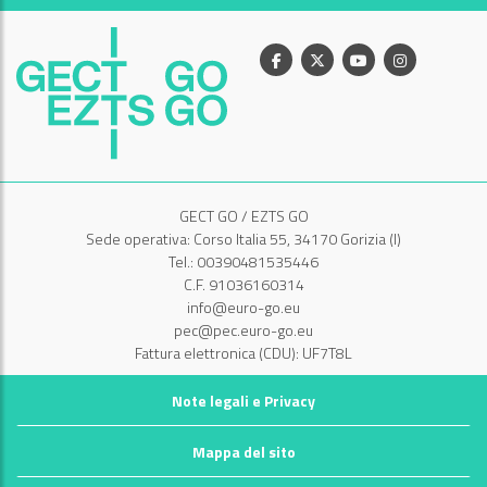
Facebook
X
Youtube
Instagram
GECT GO / EZTS GO
Sede operativa: Corso Italia 55, 34170 Gorizia (I)
Tel.: 00390481535446
C.F. 91036160314
info@euro-go.eu
pec@pec.euro-go.eu
Fattura elettronica (CDU): UF7T8L
Note legali e Privacy
Mappa del sito