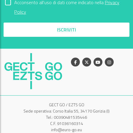
Acconsento all'uso di dati come indicato nella
Privacy
Policy
ISCRIVITI
Facebook
X
Youtube
Instagram
GECT GO / EZTS GO
Sede operativa: Corso Italia 55, 34170 Gorizia (I)
Tel.: 00390481535446
C.F. 91036160314
info@euro-go.eu