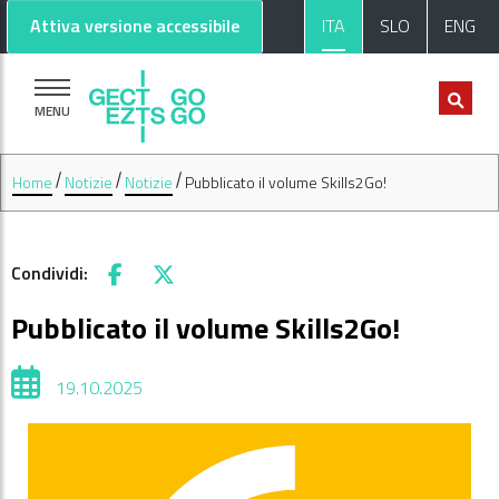
Vai al contenuto principale
Vai al footer
Attiva versione accessibile
ITA
SLO
ENG
MENU
Home
Notizie
Notizie
Pubblicato il volume Skills2Go!
Condividi:
Facebook
X
Pubblicato il volume Skills2Go!
19.10.2025