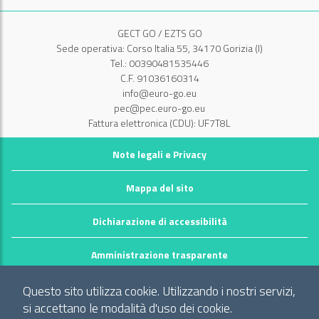
GECT GO / EZTS GO
Sede operativa: Corso Italia 55, 34170 Gorizia (I)
Tel.: 00390481535446
C.F. 91036160314
info@euro-go.eu
pec@pec.euro-go.eu
Fattura elettronica (CDU): UF7T8L
Note legali e Privacy
Mappa del sito
Dichiarazione di accessibilità
Amministrazione trasparente
©2026 GECT GO / EZTS GO
Questo sito utilizza cookie. Utilizzando i nostri servizi,
Realizzato da infoFactory Web Agency.
si accettano le modalità d'uso dei cookie.