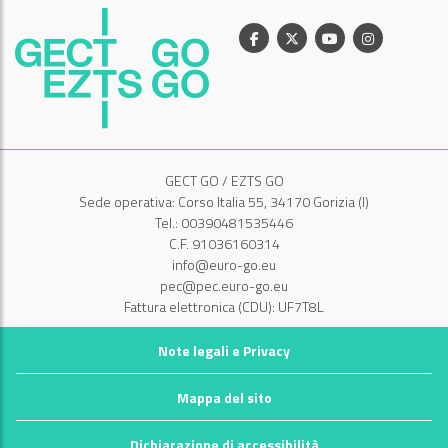
Facebook
X
Youtube
Instagram
GECT GO / EZTS GO
Sede operativa: Corso Italia 55, 34170 Gorizia (I)
Tel.: 00390481535446
C.F. 91036160314
info@euro-go.eu
pec@pec.euro-go.eu
Fattura elettronica (CDU): UF7T8L
Note legali e Privacy
Mappa del sito
Dichiarazione di accessibilità