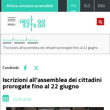
Vai al contenuto principale
Vai al footer
Attiva versione accessibile
ITA
SLO
ENG
MENU
Home
Notizie
Notizie
Iscrizioni all'assemblea dei cittadini prorogate fino al 22 giugno
Condividi:
Facebook
X
Iscrizioni all'assemblea dei cittadini
prorogate fino al 22 giugno
19.05.2026