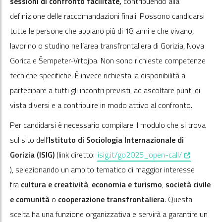
sessioni di confronto facilitate,
contribuendo alla
definizione delle raccomandazioni finali. Possono candidarsi
tutte le persone che abbiano più di 18 anni e che vivano,
lavorino o studino nell’area transfrontaliera di Gorizia, Nova
Gorica e Šempeter-Vrtojba. Non sono richieste competenze
tecniche specifiche. È invece richiesta la disponibilità a
partecipare a tutti gli incontri previsti, ad ascoltare punti di
vista diversi e a contribuire in modo attivo al confronto.
Per candidarsi è necessario compilare il modulo che si trova
sul sito dell’
Istituto di Sociologia Internazionale di
, opens in 
Gorizia (ISIG)
(link diretto:
isig.it/go2025_open-call/
), selezionando un ambito tematico di maggior interesse
fra
cultura e creatività
,
economia e turismo
,
società civile
e comunità
o
cooperazione transfrontaliera
. Questa
scelta ha una funzione organizzativa e servirà a garantire un