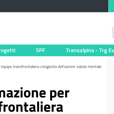
rogetti
SPF
Transalpina - Trg E
 l’equipe transfrontaliera congiunta dell’azione salute mentale
rmazione per
frontaliera