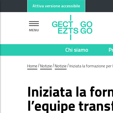
Vai al contenuto principale
Vai al footer
Attiva versione accessibile
MENU
Chi siamo
P
Home
Notizie
Notizie
Iniziata la formazione per
Iniziata la fo
l’equipe trans