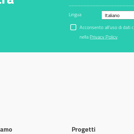
Lingua
Acconsento all'uso di dati 
nella
Privacy Policy
siamo
Progetti