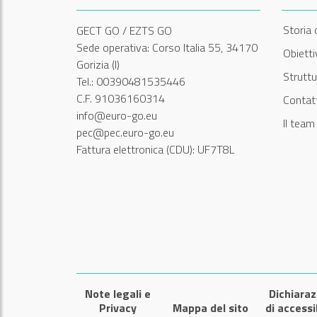
Storia 
GECT GO / EZTS GO
Sede operativa: Corso Italia 55, 34170
Obiett
Gorizia (I)
Struttu
Tel.: 00390481535446
C.F. 91036160314
Contatt
info@euro-go.eu
Il tea
pec@pec.euro-go.eu
Fattura elettronica (CDU): UF7T8L
Note legali e
Dichiaraz
Privacy
Mappa del sito
di accessi