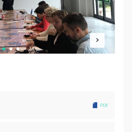
›
PDF