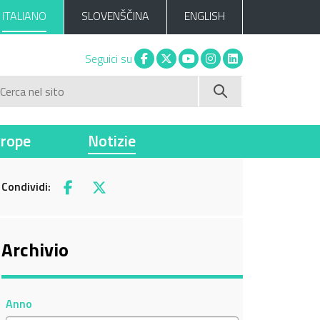
ITALIANO
SLOVENŠČINA
ENGLISH
Facebook
X
You tube
Instagram
Linkedin
Seguici su
Cerca nel sito
vrope
Notizie
Condividi:
Facebook
X
Archivio
Anno