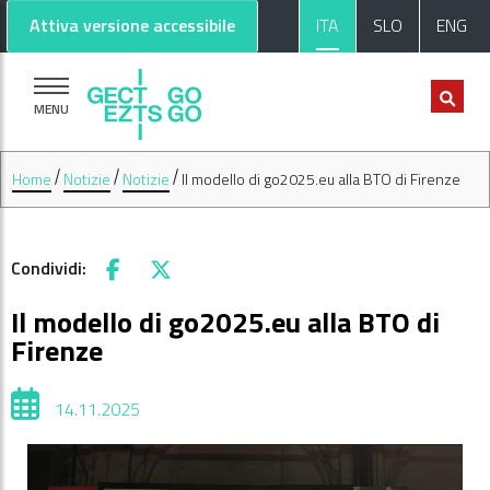
Vai al contenuto principale
Vai al footer
Attiva versione accessibile
ITA
SLO
ENG
MENU
Home
Notizie
Notizie
Il modello di go2025.eu alla BTO di Firenze
Condividi:
Facebook
X
Il modello di go2025.eu alla BTO di
Firenze
14.11.2025