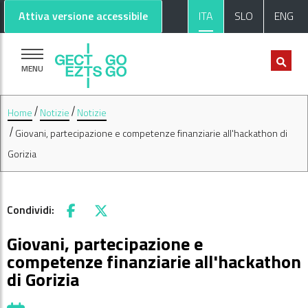
Vai al contenuto principale
Vai al footer
Attiva versione accessibile
ITA
SLO
ENG
MENU
Home
Notizie
Notizie
Giovani, partecipazione e competenze finanziarie all'hackathon di
Gorizia
Condividi:
Facebook
X
Giovani, partecipazione e
competenze finanziarie all'hackathon
di Gorizia