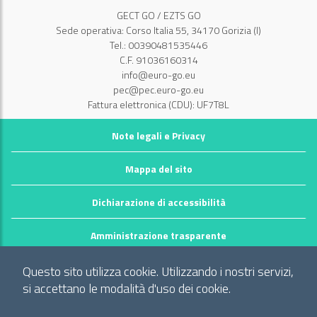
GECT GO / EZTS GO
Sede operativa: Corso Italia 55, 34170 Gorizia (I)
Tel.: 00390481535446
C.F. 91036160314
info@euro-go.eu
pec@pec.euro-go.eu
Fattura elettronica (CDU): UF7T8L
Note legali e Privacy
Mappa del sito
Dichiarazione di accessibilità
Amministrazione trasparente
©2026 GECT GO / EZTS GO
Questo sito utilizza cookie. Utilizzando i nostri servizi,
Realizzato da infoFactory Web Agency.
si accettano le modalità d'uso dei cookie.
Gruppo europeo di cooperazione territoriale