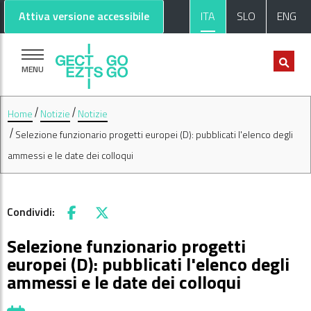
Vai al contenuto principale
Vai al footer
Attiva versione accessibile
ITA
SLO
ENG
MENU
Home
Notizie
Notizie
Selezione funzionario progetti europei (D): pubblicati l'elenco degli
ammessi e le date dei colloqui
Condividi:
Facebook
X
Selezione funzionario progetti
europei (D): pubblicati l'elenco degli
ammessi e le date dei colloqui