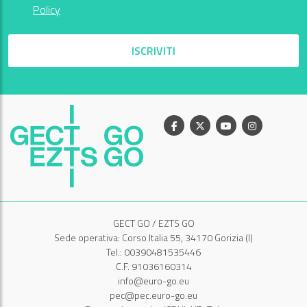
Policy
ISCRIVITI
Facebook
X
Youtube
Instagram
GECT GO / EZTS GO
Sede operativa: Corso Italia 55, 34170 Gorizia (I)
Tel.: 00390481535446
C.F. 91036160314
info@euro-go.eu
pec@pec.euro-go.eu